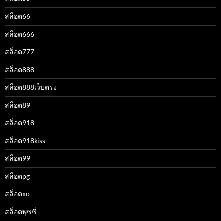
สล็อต66
สล็อต666
สล็อต777
สล็อต888
สล็อต888เว็บตรง
สล็อต89
สล็อต918
สล็อต918kiss
สล็อต99
สล็อตpg
สล็อตxo
สล็อตพุซซี่