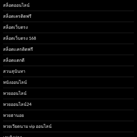
สล็อตออนไลน์
สล็อตเครดิตฟรี
สล็อตเว็บตรง
สล็อตเว็บตรง 168
สล็อตเเครดิตฟรี
สล็อตแตกดี
สวนสุนันทา
หนังออนไลน์
หวยออนไลน์
หวยออนไลน์24
หวยฮานอย
หวยเวียดนาม vip ออนไลน์