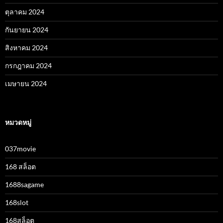
ตุลาคม 2024
กันยายน 2024
สิงหาคม 2024
กรกฎาคม 2024
เมษายน 2024
หมวดหมู่
037movie
168 สล็อต
1688sagame
168slot
168สล็อต