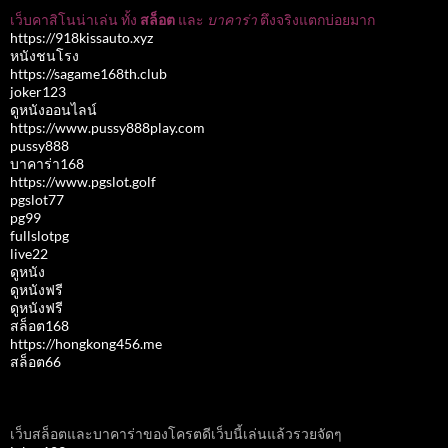
เว็บคาสิโนน่าเล่น ทั้ง
สล็อต
และ
บาคาร่า
ตึงจริงแตกบ่อยมาก
https://918kissauto.xyz
หนังชนโรง
https://sagame168th.club
joker123
ดูหนังออนไลน์
https://www.pussy888play.com
pussy888
บาคาร่า168
https://www.pgslot.golf
pgslot77
pg99
fullslotpg
live22
ดูหนัง
ดูหนังฟรี
ดูหนังฟรี
สล็อต168
https://hongkong456.me
สล็อต66
เว็บสล็อตและบาคาร่าของโครตดีเว็บนี้เล่นแล้วรวยจัดๆ