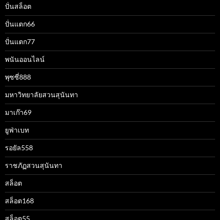
ปั่นสล็อต
ปั่นแตก66
ปั่นแตก77
พนันออนไลน์
พุซซี่888
มหาวิทยาลัยสวนสุนันทา
มาเก๊า69
ยูฟ่าเบท
รอยัล558
ราชภัฏสวนสุนันทา
สล็อต
สล็อต168
สล็อต55