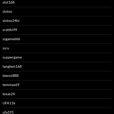
slot168
slotxo
slotxo24hr
sretthi99
ssgame666
ssru
suppergame
tangtem168
teenoi888
temmax69
texas24
UFA11k
ufa191