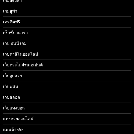
เกมยิงปลา
เกมยูฟ่า
เครดิตฟรี
เซ็กซี่บาคาร่า
เว็บ มันนี่ เกม
เว็บคาสิโนออนไลน์
เว็บตรงไม่ผ่านเอเย่นต์
เว็บถูกหวย
เว็บพนัน
เว็บสล็อต
เว็บแทงบอล
แทงหวยออนไลน์
แพนด้า555