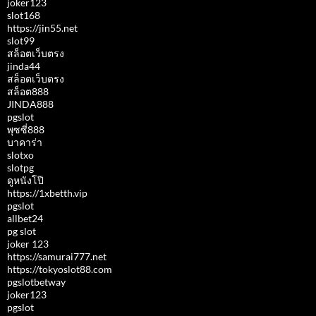
joker123
slot168
https://jin55.net
slot99
สล็อตเว็บตรง
jinda44
สล็อตเว็บตรง
สล็อต888
JINDA888
pgslot
พุซซี่888
บาคาร่า
slotxo
slotpg
ดูหนังโป๊
https://1xbetth.vip
pgslot
allbet24
pg slot
joker 123
https://samurai777.net
https://tokyoslot88.com
pgslotbetway
joker123
pgslot