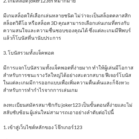
2. เกมสล็อต joker123th ที่มากมาย
มีเกมสล็อตให้เลือกเล่นหลายชนิด ไม่ว่าจะเป็นสล็อตคลาสสิก
สล็อตวิดีโอ หรือสล็อต 3D คุณสามารถเลือกเล่นเกมที่ตรงกับ
ความสนใจและความชื่นชอบของคุณได้ ซึ่งแต่ละเกมมีฟีพบร์
แล้วก็โบนัสที่นานับประการ
3. โบนัสรวมทั้งแจ็คพอต
มีการแจกโบนัสรวมทั้งแจ็คพอตที่ง่ายมาก ทำให้ผู้เล่นมีโอกาส
สำหรับการชนะรางวัลใหญ่ได้อย่างสะดวกสบาย ฟีเจอร์โบนัส
ในแต่ละเกมมีการออกแบบเพื่อเพิ่มความตื่นเต้นและก็จังหวะ
สำหรับการทำกำไรจากการเล่นเกม
ลงทะเบียนสมัครสมาชิกกับ joker123 เป็นขั้นตอนที่ง่ายและไม่
สลับซับซ้อน ผู้เล่นใหม่สามารถเอาอย่างลำดับต่อไปนี้
1. เข้าสู่เว็บไซต์หลักของ โจ๊กเกอร์123