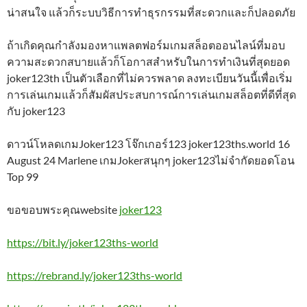
น่าสนใจ แล้วก็ระบบวิธีการทำธุรกรรมที่สะดวกและก็ปลอดภัย
ถ้าเกิดคุณกำลังมองหาแพลตฟอร์มเกมสล็อตออนไลน์ที่มอบ
ความสะดวกสบายแล้วก็โอกาสสำหรับในการทำเงินที่สุดยอด
joker123th เป็นตัวเลือกที่ไม่ควรพลาด ลงทะเบียนวันนี้เพื่อเริ่ม
การเล่นเกมแล้วก็สัมผัสประสบการณ์การเล่นเกมสล็อตที่ดีที่สุด
กับ joker123
ดาวน์โหลดเกมJoker123 โจ๊กเกอร์123 joker123ths.world 16
August 24 Marlene เกมJokerสนุกๆ joker123ไม่จำกัดยอดโอน
Top 99
ขอขอบพระคุณwebsite
joker123
https://bit.ly/joker123ths-world
https://rebrand.ly/joker123ths-world