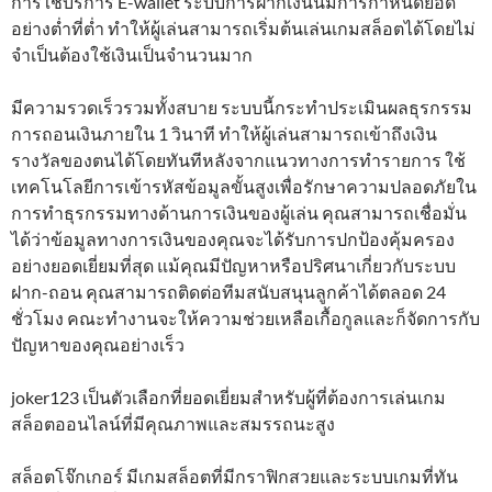
การใช้บริการ E-wallet ระบบการฝากเงินนี้มีการกำหนดยอด
อย่างต่ำที่ต่ำ ทำให้ผู้เล่นสามารถเริ่มต้นเล่นเกมสล็อตได้โดยไม่
จำเป็นต้องใช้เงินเป็นจำนวนมาก
มีความรวดเร็วรวมทั้งสบาย ระบบนี้กระทำประเมินผลธุรกรรม
การถอนเงินภายใน 1 วินาที ทำให้ผู้เล่นสามารถเข้าถึงเงิน
รางวัลของตนได้โดยทันทีหลังจากแนวทางการทำรายการ ใช้
เทคโนโลยีการเข้ารหัสข้อมูลขั้นสูงเพื่อรักษาความปลอดภัยใน
การทำธุรกรรมทางด้านการเงินของผู้เล่น คุณสามารถเชื่อมั่น
ได้ว่าข้อมูลทางการเงินของคุณจะได้รับการปกป้องคุ้มครอง
อย่างยอดเยี่ยมที่สุด แม้คุณมีปัญหาหรือปริศนาเกี่ยวกับระบบ
ฝาก-ถอน คุณสามารถติดต่อทีมสนับสนุนลูกค้าได้ตลอด 24
ชั่วโมง คณะทำงานจะให้ความช่วยเหลือเกื้อกูลและก็จัดการกับ
ปัญหาของคุณอย่างเร็ว
joker123 เป็นตัวเลือกที่ยอดเยี่ยมสำหรับผู้ที่ต้องการเล่นเกม
สล็อตออนไลน์ที่มีคุณภาพและสมรรถนะสูง
สล็อตโจ๊กเกอร์ มีเกมสล็อตที่มีกราฟิกสวยและระบบเกมที่ทัน