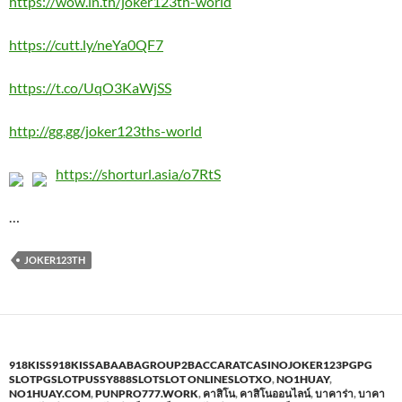
https://wow.in.th/joker123th-world
https://cutt.ly/neYa0QF7
https://t.co/UqO3KaWjSS
http://gg.gg/joker123ths-world
https://shorturl.asia/o7RtS
…
JOKER123TH
918KISS918KISSABAABAGROUP2BACCARATCASINOJOKER123PGPG
SLOTPGSLOTPUSSY888SLOTSLOT ONLINESLOTXO
,
NO1HUAY
,
NO1HUAY.COM
,
PUNPRO777.WORK
,
คาสิโน
,
คาสิโนออนไลน์
,
บาคาร่า
,
บาคา