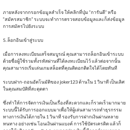
ภายหลังจากกรอกข้อมูลสำเร็จ ให้คลิกที่ปุ่ม “การันตี” หรือ
“สมัครสมาชิก” ระบบจะทำการตรวจสอบข้อมูลและก็ส่งข้อมูล
การสมัครไปยังระบบ
5. ล็อกอินเข้าสู่ระบบ
เมื่อการลงทะเบียนเสร็จสมบูรณ์ คุณสามารถล็อกอินเข้าระบบ
ด้วยชื่อผู้ใช้รวมทั้งรหัสผ่านที่ได้ลงทะเบียนไว้ แล้วต่อจากนั้น
คุณสามารถเริ่มเล่นเกมสล็อตที่คุณติดอกติดใจได้โดยทันที
ระบบฝาก-ถอนอัตโนมัติของ joker123 ด้านใน 1 วินาที เป็นเลิศ
ในคุณสมบัติที่สะดุดตา
ซึ่งทำให้การจัดการเงินเป็นเรื่องที่สะดวกและก็รวดเร็วมากมาย
ระบบนี้ได้รับการออกแบบมาเพื่อให้ผู้เล่นสามารถทำธุรกรรม
ทางการเงินได้ภายใน 1 วินาที รองรับการฝากเงินผ่านหลาย
หนทาง อย่างเช่น โอนเงินผ่านแบงค์ การใช้บัตรเครดิต แล้วก็