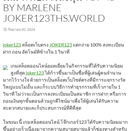
BY MARLENE
JOKER123THS.WORLD
กันยายน 30, 2024
joker123
สล็อตเว็บตรง
JOKER123
แตกง่าย 100% ลงทะเบียน
ฝาก ถอน อัตโนมัติข้างใน 1 วินาที
เกมสล็อตออนไลน์ยอดเยี่ยมในกิจกรรมที่ได้รับความนิยม
สูงที่สุด
joker123
ได้ก้าวขึ้นมาเป็นชื่อที่ผู้เล่นผู้คนจำนวน
มากไว้วางใจ ด้วยการเป็นสล็อตเว็บไซต์ตรงที่มีการแจกรางวัล
ใหญ่แบบไม่อั้น และก็ระบบวิธีการทำธุรกรรมที่เร็วภายใน 1
วินาที ไม่ว่าจะเป็นการลงทะเบียนเป็นสมาชิก การฝาก หรือการ
ถอนเงินทุกขั้นตอนล้วนถูกดีไซน์มาเพื่อให้ผู้เล่นได้รับความ
สะดวกสบายและก็ประสบการณ์ที่ดีที่สุด
ในขณะนี้ เกมสล็อตออนไลน์ โจ๊กเกอร์123 ได้รับความนิยมมาก
ขึ้นอย่างเร็วเนื่องมาจากความสบายสบายแล้วก็ช่องทางสำหรับ