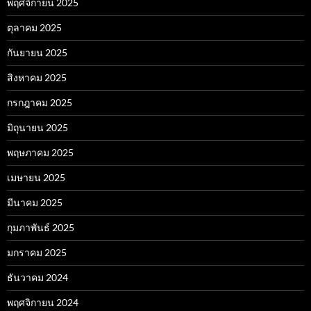
พฤศจิกายน 2025
ตุลาคม 2025
กันยายน 2025
สิงหาคม 2025
กรกฎาคม 2025
มิถุนายน 2025
พฤษภาคม 2025
เมษายน 2025
มีนาคม 2025
กุมภาพันธ์ 2025
มกราคม 2025
ธันวาคม 2024
พฤศจิกายน 2024