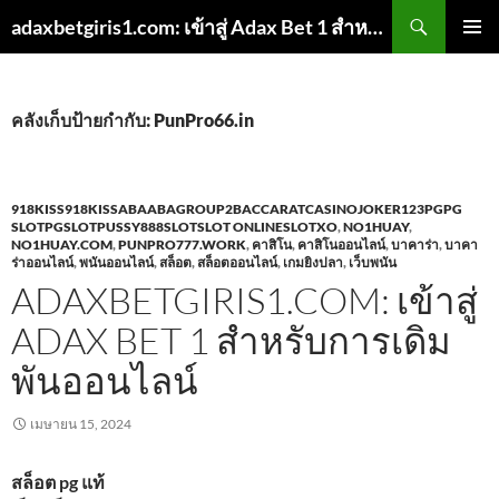
ค้นหา
adaxbetgiris1.com: เข้าสู่ Adax Bet 1 สำหรับการเดิมพันออนไลน์
ข้าม
เมนูหลัก
ไป
ยัง
เนื้อหา
คลังเก็บป้ายกำกับ: PunPro66.in
918KISS918KISSABAABAGROUP2BACCARATCASINOJOKER123PGPG
SLOTPGSLOTPUSSY888SLOTSLOT ONLINESLOTXO
,
NO1HUAY
,
NO1HUAY.COM
,
PUNPRO777.WORK
,
คาสิโน
,
คาสิโนออนไลน์
,
บาคาร่า
,
บาคา
ร่าออนไลน์
,
พนันออนไลน์
,
สล็อต
,
สล็อตออนไลน์
,
เกมยิงปลา
,
เว็บพนัน
ADAXBETGIRIS1.COM: เข้าสู่
ADAX BET 1 สำหรับการเดิม
พันออนไลน์
เมษายน 15, 2024
สล็อต pg แท้