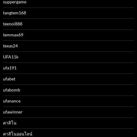
suppergame
tangtem168
teenoi888
temmax69
texas24
UFA11k
ufa191
ufabet
ufabomb
ufanance
ufawinner
คาสิโน
คาสิโนออนไลน์