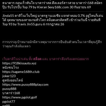
ธนาคาร ถอนเร็วทันใจ บาคาร่าสด ดีลเลอร์สาวสวย บาคาร่า168 สมัคร
ปุ๊บ รับโปรปั๊บ Top 79 by Kieran Sexy168c.com 30 กันยายน 69
Jinda55 คาสิโนเว็บใหญ่ มาตรฐานเอเชีย แจกค่าคอม 0.7% อยู่ไหนก็เล่น
ได้ จุดหมายของสายเกมทั่วโลก สล็อตเครดิตฟรี เข้าร่วมวันนี้ รวยทันที
Top 93 by Travis Jin55.guru 6 กรกฎาคม 26
การบรรลุเป้าหมายมักมีสาเหตุมาจากการยืนยันตัวตนในเวลาที่คุณรู้สึก
ว่าคุณกำลังล้มเหลว
เว็บคาสิโนน่าเล่น ทั้ง
สล็อต
และ
บาคาร่า
ตึงจริงแตกบ่อยมาก
https://918kissauto.xyz
หนังชนโรง
https://sagame168th.club
joker123
ดูหนังออนไลน์
https://www.pussy888play.com
pussy888
บาคาร่า168
https://www.pgslot.golf
pgslot77
pg99