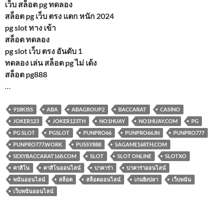
เว็บ สล็อต pg ทดลอง
สล็อต pg เว็บ ตรง แตก หนัก 2024
pg slot ทาง เข้า
สล็อต ทดลอง
pg slot เว็บ ตรง อันดับ 1
ทดลอง เล่น สล็อต pg ไม่ เด้ง
สล็อต pg888
…
918KISS
ABA
ABAGROUP2
BACCARAT
CASINO
JOKER123
JOKER123TH
NO1HUAY
NO1HUAY.COM
PG
PG SLOT
PGSLOT
PUNPRO66
PUNPRO66.IN
PUNPRO777
PUNPRO777.WORK
PUSSY888
SAGAME168TH.COM
SEXYBACCARAT168.COM
SLOT
SLOT ONLINE
SLOTXO
คาสิโน
คาสิโนออนไลน์
บาคาร่า
บาคาร่าออนไลน์
พนันออนไลน์
สล็อต
สล็อตออนไลน์
เกมยิงปลา
เว็บพนัน
เว็บพนันออนไลน์