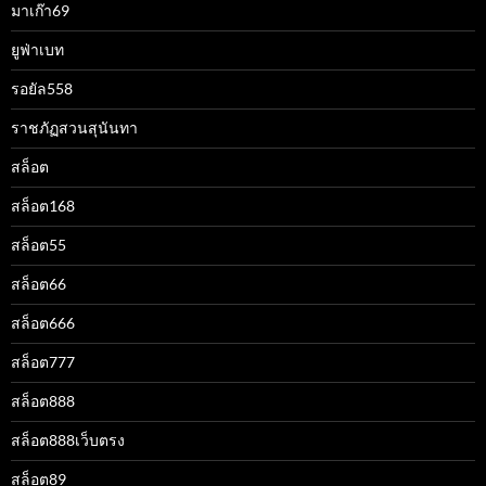
มาเก๊า69
ยูฟ่าเบท
รอยัล558
ราชภัฏสวนสุนันทา
สล็อต
สล็อต168
สล็อต55
สล็อต66
สล็อต666
สล็อต777
สล็อต888
สล็อต888เว็บตรง
สล็อต89