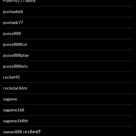
PunPro777.work
puntaek66
puntaek77
pussy888
pussy888fun
pussy888play
pussy888win
rocket45
rockstar66m
sagame
sagame168
sagame168th
sawan888 เครดิตฟรี