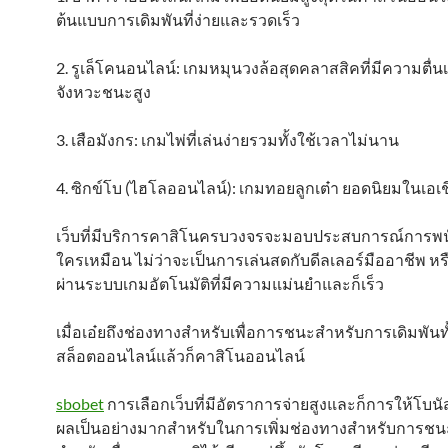
ต้นแบบการเดิมพันที่ง่ายและรวดเร็ว
2. รูเล็โคนอนไลน์: เกมหมุนวงล้อสุดคลาสสิคที่มีความตื่นเ
จังหวะชนะสูง
3. เสือมังกร: เกมไพ่ที่เล่นง่ายรวมทั้งใช้เวลาไม่นาน
4. ซิกข์โบ (ไฮโลออนไลน์): เกมทอยลูกเต๋า ยอดนิยมในเอเช
เว็บที่มีบริการคาสิโนครบวงจรจะมอบประสบการณ์การพนัน
ใครเหมือน ไม่ว่าจะเป็นการเล่นสดกับดีลเลอร์มืออาชีพ หร
ผ่านระบบเกมอัตโนมัติที่มีความแม่นยำและก็เร็ว
เมื่อเอ๋ยถึงช่องทางสำหรับเพื่อการชนะสำหรับการเดิมพันท
สล็อตออนไลน์แล้วก็คาสิโนออนไลน์
sbobet
การเลือกเว็บที่มีอัตราการจ่ายสูงและก็การให้โบนัสท
ผลเป็นอย่างมากสำหรับในการเพิ่มช่องทางสำหรับการชนะ