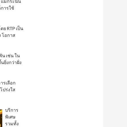
 แม้กระนั้น
ก็การใช้
โดย RTP เป็น
ูง โอกาส
น เช่น ใน
ิ่งกว่าฝั่ง
การเลือก
่โปร่งใส
บริการ
พิเศษ
รวมทั้ง