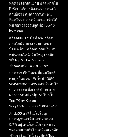
ทุกค่าย เข้าเล่นง่าย ฟีลดี ฝากไม่
ถึงร้อย ได้สอยตังแน่ จ่ายตรง กี่
ล้านก็จ่าย คุ้มค่าการเดิมพัน
ที่สุดในวงการ สล็อต168 เข้าให้
ทัน ก่อนรางวัลหลุดมือ Top 40
by Alena
สล็อต888 เวปไซต์ตรง สล็อต
ออนไลน์มาแรง รวมเกมยอด
นิยม พร้อมเคล็ดลับก่อนเริ่มเล่น
พนันออนไลน์ เว็บใหญ่ เครดิต
ฟรี Top 25 by Domenic
Jin888.asia 18 JUL 2569
บาคาร่า เว็บไพ่สดที่ตอบโจทย์
คนยุคใหม่ สมาชิกใหม่ 100%
รองรับทุกธนาคาร ถอนเร็วทันใจ
บาคาร่าสด ดีลเลอร์สาวสวย บา
คาร่า168 สมัครปุ๊บ รับโปรปั๊บ
Top 79 by Kieran
Sexy168c.com 30 กันยายน 69
Jinda55 คาสิโนเว็บใหญ่
มาตรฐานเอเชีย แจกค่าคอม
0.7% อยู่ไหนก็เล่นได้ จุดหมาย
ของสายเกมทั่วโลก สล็อตเครดิต
ฟรี เข้าร่วมวันนี้ รวยทันที Top