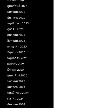
มีนาคม 2026
กุมภาพันธ์ 2026
มกราคม 2026
ธันวาคม 2025
พฤศจิกายน 2025
ตุลาคม 2025
กันยายน 2025
สิงหาคม 2025
กรกฎาคม 2025
มิถุนายน 2025
พฤษภาคม 2025
เมษายน 2025
มีนาคม 2025
กุมภาพันธ์ 2025
มกราคม 2025
ธันวาคม 2024
พฤศจิกายน 2024
ตุลาคม 2024
กันยายน 2024