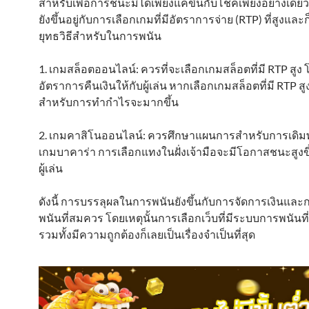
สำหรับเพื่อการชนะมิได้เพียงแค่ขึ้นกับโชคเพียงอย่างเดียว
ยังขึ้นอยู่กับการเลือกเกมที่มีอัตราการจ่าย (RTP) ที่สูงและ
ยุทธวิธีสำหรับในการพนัน
1. เกมสล็อตออนไลน์: ควรที่จะเลือกเกมสล็อตที่มี RTP สูง 
อัตราการคืนเงินให้กับผู้เล่น หากเลือกเกมสล็อตที่มี RTP ส
สำหรับการทำกำไรจะมากขึ้น
2. เกมคาสิโนออนไลน์: ควรศึกษาแผนการสำหรับการเดิมพั
เกมบาคาร่า การเลือกแทงในฝั่งเจ้ามือจะมีโอกาสชนะสูงขึ้นย
ผู้เล่น
ดังนี้ การบรรลุผลในการพนันยังขึ้นกับการจัดการเงินและ
พนันที่สมควร โดยเหตุนั้นการเลือกเว็บที่มีระบบการพนันที
รวมทั้งมีความถูกต้องก็เลยเป็นเรื่องจำเป็นที่สุด