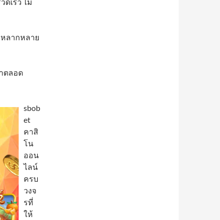
ดเร็ว ไม่
ที่หลากหลาย
ญหาตลอด
sbob
et
คาสิ
โน
ออน
ไลน์
ครบ
วงจ
รที่
ให้