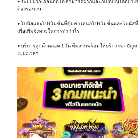
• ระบบฝาก-ถอนออโต้ สามารถฝากและก็เบิกเงินได้อย่างรว
ต้องรอนาน
• โบนัสและโปรโมชั่นที่คุ้มค่า เสนอโปรโมชั่นและโบนัส
เพื่อเพิ่มจังหวะในการทำกำไร
• บริการลูกค้าตลอด 1 วัน ทีมงานพร้อมให้บริการทุกปั
ระยะเวลา