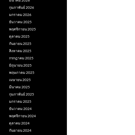
มีนาคม 2026
กุมภาพันธ์ 2026
มกราคม 2026
ธันวาคม 2025
พฤศจิกายน 2025
ตุลาคม 2025
กันยายน 2025
สิงหาคม 2025
กรกฎาคม 2025
มิถุนายน 2025
พฤษภาคม 2025
เมษายน 2025
มีนาคม 2025
กุมภาพันธ์ 2025
มกราคม 2025
ธันวาคม 2024
พฤศจิกายน 2024
ตุลาคม 2024
กันยายน 2024