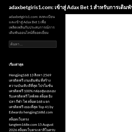
ค้นหา
adaxbetgiris1.com: เข้าสู่ Adax Bet 1 สำหรับการเดิม
adaxbetgiris1.com: ลงทะเบียน
และเข้าสู่ Adax Bet 1 เพื่อ
เพลิดเพลินกับประสบการณ์การ
เดิมพันออนไลน์ที่ยอดเยี่ยม
ค้นหา
สำหรับ:
เรื่องล่าสุด
Hengjing168 13 สิงหา 2569
เครดิตฟรี เกมเดิมพัน ที่สร้าง
ความบันเทิง ดีที่สุด โปรโมชั่น
เครดิตฟรี 100% กล่องสุ่มเฮงเฮง
รับเครดิตฟรี ไลฟ์สด สล็อต ยิง
ปลา กีฬา ไพ่ สล็อต168 แจก
เครดิตฟรี เยอะที่สุด Top 41 by
Edwardo hengjing168d.com
สล็อตเว็บตรง
tangtem168e.com 15 August
2026 สล็อตเว็บตรง คาสิโนครบ