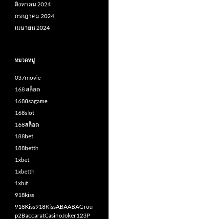
สิงหาคม 2024
กรกฎาคม 2024
เมษายน 2024
หมวดหมู่
037movie
168 สล็อต
1688sagame
168slot
168สล็อต
188bet
188betth
1xbet
1xbetth
1xbit
918kiss
918Kiss918KissABAABAGrou
p2BaccaratCasinoJoker123P