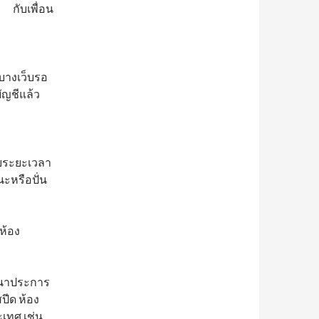
กับเพื่อน
 บางเว็บรอ
ัญชีแล้ว
ยระยะเวลา
นะหรือปั่น
ห้อง
นานาประการ
ปีด ห้อง
เทศ เช่น