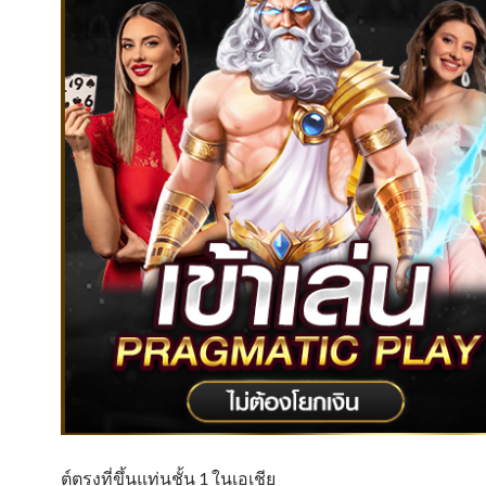
ต์ตรงที่ขึ้นแท่นชั้น 1 ในเอเชีย