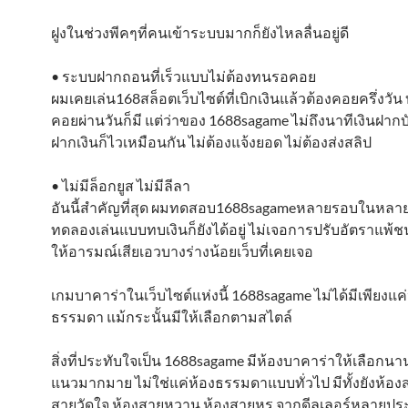
ฝูงในช่วงพีคๆที่คนเข้าระบบมากก็ยังไหลลื่นอยู่ดี
• ระบบฝากถอนที่เร็วแบบไม่ต้องทนรอคอย
ผมเคยเล่น168สล็อตเว็บไซต์ที่เบิกเงินแล้วต้องคอยครึ่งวัน
คอยผ่านวันก็มี แต่ว่าของ 1688sagame ไม่ถึงนาทีเงินฝากบ
ฝากเงินก็ไวเหมือนกัน ไม่ต้องแจ้งยอด ไม่ต้องส่งสลิป
• ไม่มีล็อกยูส ไม่มีลีลา
อันนี้สำคัญที่สุด ผมทดสอบ1688sagameหลายรอบในหลา
ทดลองเล่นแบบทบเงินก็ยังได้อยู่ ไม่เจอการปรับอัตราแพ้ช
ให้อารมณ์เสียเอวบางร่างน้อยเว็บที่เคยเจอ
เกมบาคาร่าในเว็บไซต์แห่งนี้ 1688sagame ไม่ได้มีเพียงแค่
ธรรมดา แม้กระนั้นมีให้เลือกตามสไตล์
สิ่งที่ประทับใจเป็น 1688sagame มีห้องบาคาร่าให้เลือก
แนวมากมาย ไม่ใช่แค่ห้องธรรมดาแบบทั่วไป มีทั้งยังห้องส
สายวัดใจ ห้องสายหวาน ห้องสายหรู จากดีลเลอร์หลายประ