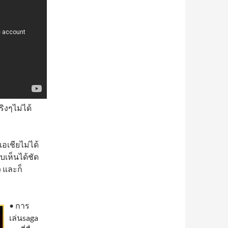
ิงๆไม่ได้
เอเชียไม่ได้
บเห็นได้ชัด
 และก็
• การ
เล่นsaga