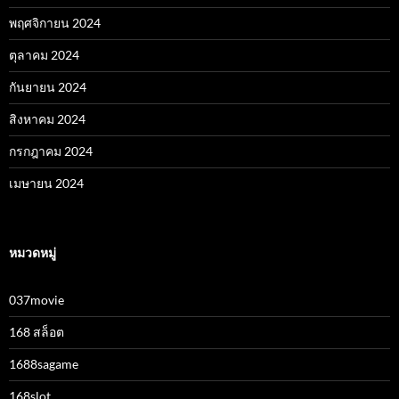
พฤศจิกายน 2024
ตุลาคม 2024
กันยายน 2024
สิงหาคม 2024
กรกฎาคม 2024
เมษายน 2024
หมวดหมู่
037movie
168 สล็อต
1688sagame
168slot