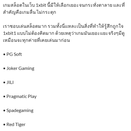
เกมสล็อตในเว็บ 1xbit นี้มีให้เลือกเยอะจนกระทั่งตาลาย และที่
สำคัญคือเกมลื่น ไม่กระตุก
เราชอบเล่นสล็อตมาก รวมทั้งนี่แหละเป็นสิ่งที่ทำให้รู้สึกถูกใจ
1xbit1 แบบไม่ต้องคิดมาก ด้วยเหตุว่าเกมมันเยอะแยะจริงๆมีดู
เหมือนจะทุกค่ายที่เคยเล่นมาก่อน
• PG Soft
• Joker Gaming
• JILI
• Pragmatic Play
• Spadegaming
• Red Tiger