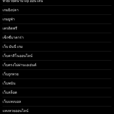
หวยเวียดนาม vip ออนไลน์
เกมยิงปลา
เกมยูฟ่า
เครดิตฟรี
เซ็กซี่บาคาร่า
เว็บ มันนี่ เกม
เว็บคาสิโนออนไลน์
เว็บตรงไม่ผ่านเอเย่นต์
เว็บถูกหวย
เว็บพนัน
เว็บสล็อต
เว็บแทงบอล
แทงหวยออนไลน์