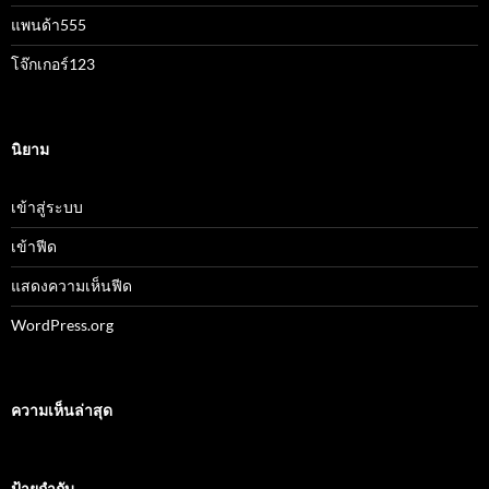
แพนด้า555
โจ๊กเกอร์123
นิยาม
เข้าสู่ระบบ
เข้าฟีด
แสดงความเห็นฟีด
WordPress.org
ความเห็นล่าสุด
ป้ายกำกับ