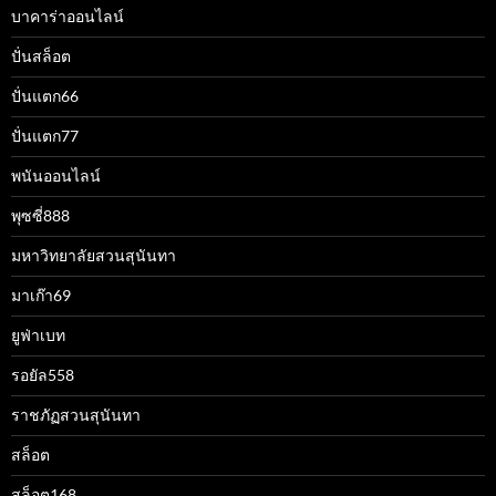
บาคาร่าออนไลน์
ปั่นสล็อต
ปั่นแตก66
ปั่นแตก77
พนันออนไลน์
พุซซี่888
มหาวิทยาลัยสวนสุนันทา
มาเก๊า69
ยูฟ่าเบท
รอยัล558
ราชภัฏสวนสุนันทา
สล็อต
สล็อต168