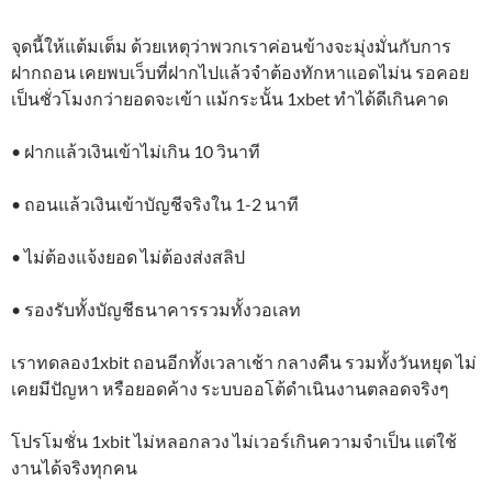
จุดนี้ให้แต้มเต็ม ด้วยเหตุว่าพวกเราค่อนข้างจะมุ่งมั่นกับการ
ฝากถอน เคยพบเว็บที่ฝากไปแล้วจำต้องทักหาแอดไม่น รอคอย
เป็นชั่วโมงกว่ายอดจะเข้า แม้กระนั้น 1xbet ทำได้ดีเกินคาด
• ฝากแล้วเงินเข้าไม่เกิน 10 วินาที
• ถอนแล้วเงินเข้าบัญชีจริงใน 1-2 นาที
• ไม่ต้องแจ้งยอด ไม่ต้องส่งสลิป
• รองรับทั้งบัญชีธนาคารรวมทั้งวอเลท
เราทดลอง1xbit ถอนอีกทั้งเวลาเช้า กลางคืน รวมทั้งวันหยุด ไม่
เคยมีปัญหา หรือยอดค้าง ระบบออโต้ดำเนินงานตลอดจริงๆ
โปรโมชั่น 1xbit ไม่หลอกลวง ไม่เวอร์เกินความจำเป็น แต่ใช้
งานได้จริงทุกคน