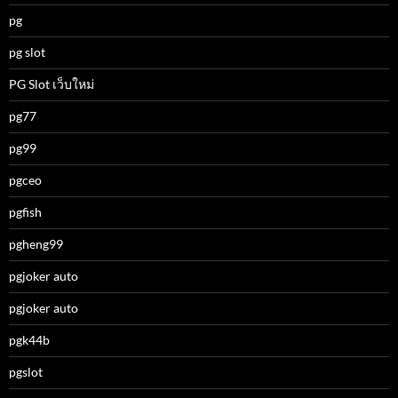
pg
pg slot
PG Slot เว็บใหม่
pg77
pg99
pgceo
pgfish
pgheng99
pgjoker auto
pgjoker auto
pgk44b
pgslot