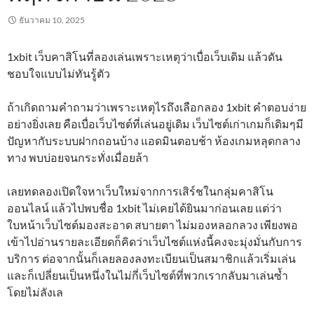
ธันวาคม 10, 2025
1xbit เว็บคาสิโนที่ลองเล่นเพราะเหตุว่าเบื่อเว็บเดิม แล้วดัน
ชอบใจแบบไม่ทันรู้ตัว
ถ้าเกิดถามคำถามว่าเพราะเหตุไรถึงเลือกลอง 1xbit คำตอบง่าย
อย่างยิ่งเลย คือเบื่อเว็บไซต์ที่เล่นอยู่เดิม เว็บไซต์เก่าเกมก็เดิมๆมี
ปัญหากับระบบฝากถอนบ้าง แอดมินตอบช้า ห้องเกมหลุดกลาง
ทาง พบบ่อยจนกระทั่งเมื่อยล้า
เลยทดลองเปิดใจหาเว็บใหม่จากการเสิร์ชในกลุ่มคาสิโน
ออนไลน์ แล้วไปพบชื่อ 1xbit ไม่เคยได้ยินมาก่อนเลย แต่ว่า
ใบหน้าเว็บไซต์มองสะอาด สบายตา ไม่มองหลอกลวง เพียงพอ
เข้าไปอ่านรายละเอียดก็คิดว่าเว็บไซต์แห่งนี้คงจะมุ่งมั่นกับการ
บริการ ต่อจากนั้นก็เลยลองลงทะเบียนเป็นสมาชิกแล้วเริ่มเล่น
และก็เปลี่ยนเป็นหนึ่งในไม่กี่เว็บไซต์ที่พวกเรากลับมาเล่นซ้ำ
โดยไม่ลังเล