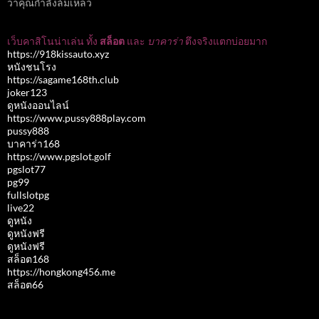
ว่าคุณกำลังล้มเหลว
เว็บคาสิโนน่าเล่น ทั้ง
สล็อต
และ
บาคาร่า
ตึงจริงแตกบ่อยมาก
https://918kissauto.xyz
หนังชนโรง
https://sagame168th.club
joker123
ดูหนังออนไลน์
https://www.pussy888play.com
pussy888
บาคาร่า168
https://www.pgslot.golf
pgslot77
pg99
fullslotpg
live22
ดูหนัง
ดูหนังฟรี
ดูหนังฟรี
สล็อต168
https://hongkong456.me
สล็อต66