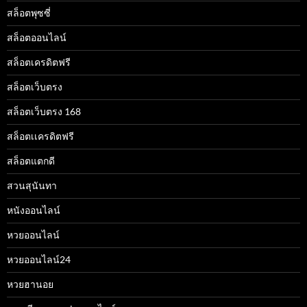
สล็อตพุซซี่
สล็อตออนไลน์
สล็อตเครดิตฟรี
สล็อตเว็บตรง
สล็อตเว็บตรง 168
สล็อตเเครดิตฟรี
สล็อตแตกดี
สวนสุนันทา
หนังออนไลน์
หวยออนไลน์
หวยออนไลน์24
หวยฮานอย