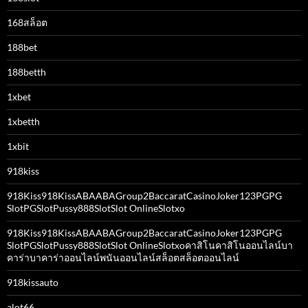
168สล็อต
188bet
188betth
1xbet
1xbetth
1xbit
918kiss
918Kiss918KissABAABAGroup2BaccaratCasinoJoker123PGPG
SlotPGSlotPussy888SlotSlot OnlineSlotxo
918Kiss918KissABAABAGroup2BaccaratCasinoJoker123PGPG
SlotPGSlotPussy888SlotSlot OnlineSlotxoคาสิโนคาสิโนออนไลน์บา
คาร่าบาคาร่าออนไลน์พนันออนไลน์สล็อตสล็อตออนไลน์
918kissauto
alot66