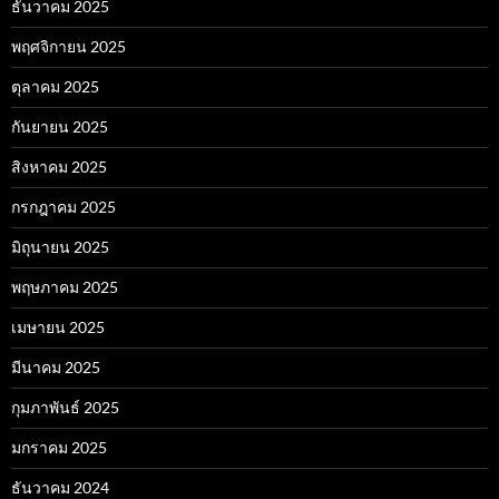
ธันวาคม 2025
พฤศจิกายน 2025
ตุลาคม 2025
กันยายน 2025
สิงหาคม 2025
กรกฎาคม 2025
มิถุนายน 2025
พฤษภาคม 2025
เมษายน 2025
มีนาคม 2025
กุมภาพันธ์ 2025
มกราคม 2025
ธันวาคม 2024