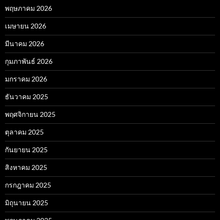
พฤษภาคม 2026
เมษายน 2026
มีนาคม 2026
กุมภาพันธ์ 2026
มกราคม 2026
ธันวาคม 2025
พฤศจิกายน 2025
ตุลาคม 2025
กันยายน 2025
สิงหาคม 2025
กรกฎาคม 2025
มิถุนายน 2025