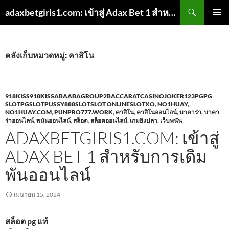
ค้นหา
adaxbetgiris1.com: เข้าสู่ Adax Bet 1 สำหรับการเดิมพันออนไลน์
ข้าม
เมนูหลัก
ไป
ยัง
เนื้อหา
คลังเก็บหมวดหมู่: คาสิโน
918KISS918KISSABAABAGROUP2BACCARATCASINOJOKER123PGPG
SLOTPGSLOTPUSSY888SLOTSLOT ONLINESLOTXO
,
NO1HUAY
,
NO1HUAY.COM
,
PUNPRO777.WORK
,
คาสิโน
,
คาสิโนออนไลน์
,
บาคาร่า
,
บาคา
ร่าออนไลน์
,
พนันออนไลน์
,
สล็อต
,
สล็อตออนไลน์
,
เกมยิงปลา
,
เว็บพนัน
ADAXBETGIRIS1.COM: เข้าสู่
ADAX BET 1 สำหรับการเดิม
พันออนไลน์
เมษายน 15, 2024
สล็อต pg แท้