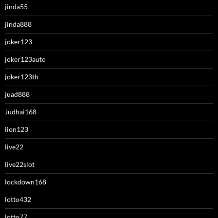
jinda55
jinda888
joker123
joker123auto
joker123th
juad888
Judhai168
lion123
live22
live22slot
lockdown168
lotto432
lotto77