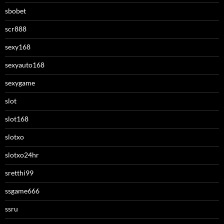
sbobet
scr888
sexy168
sexyauto168
sexygame
slot
slot168
slotxo
slotxo24hr
sretthi99
ssgame666
ssru