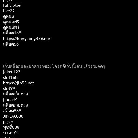
fullslotpg
live22
ดูหนัง
ดูหนังฟรี
ดูหนังฟรี
สล็อต168
https://hongkong456.me
สล็อต66
เว็บสล็อตและบาคาร่าของโครตดีเว็บนี้เล่นแล้วรวยจัดๆ
joker123
slot168
https://jin55.net
slot99
สล็อตเว็บตรง
jinda44
สล็อตเว็บตรง
สล็อต888
JINDA888
pgslot
พุซซี่888
บาคาร่า