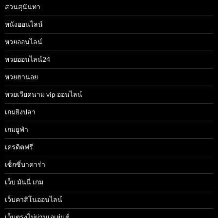
สวนสุนันทา
หนังออนไลน์
หวยออนไลน์
หวยออนไลน์24
หวยฮานอย
หวยเวียดนาม vip ออนไลน์
เกมยิงปลา
เกมยูฟ่า
เครดิตฟรี
เซ็กซี่บาคาร่า
เว็บ มันนี่ เกม
เว็บคาสิโนออนไลน์
เว็บตรงไม่ผ่านเอเย่นต์