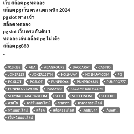
เว็บ สล็อต pg ทดลอง
สล็อต pg เว็บ ตรง แตก หนัก 2024
pg slot ทาง เข้า
สล็อต ทดลอง
pg slot เว็บ ตรง อันดับ 1
ทดลอง เล่น สล็อต pg ไม่ เด้ง
สล็อต pg888
…
918KISS
ABA
ABAGROUP2
BACCARAT
CASINO
JOKER123
JOKER123TH
NO1HUAY
NO1HUAY.COM
PG
PG SLOT
PGSLOT
PUNPRO66
PUNPRO66.IN
PUNPRO777
PUNPRO777.WORK
PUSSY888
SAGAME168TH.COM
SEXYBACCARAT168.COM
SLOT
SLOT ONLINE
SLOTXO
คาสิโน
คาสิโนออนไลน์
บาคาร่า
บาคาร่าออนไลน์
พนันออนไลน์
สล็อต
สล็อตออนไลน์
เกมยิงปลา
เว็บพนัน
เว็บพนันออนไลน์