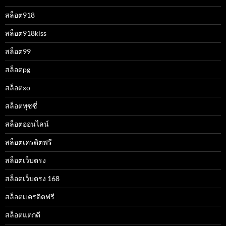
สล็อต918
สล็อต918kiss
สล็อต99
สล็อตpg
สล็อตxo
สล็อตพุซซี่
สล็อตออนไลน์
สล็อตเครดิตฟรี
สล็อตเว็บตรง
สล็อตเว็บตรง 168
สล็อตเเครดิตฟรี
สล็อตแตกดี