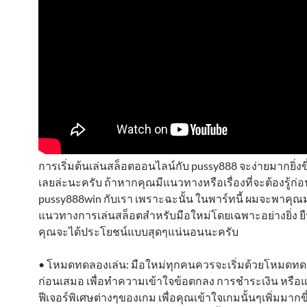
การเริ่มต้นเล่นสล็อตออนไลน์กับ pussy888 จะง่ายมากยิ่ง
เลยล่ะนะครับ ถ้าหากคุณมีแนวทางหรือเรื่องที่จะต้องรู้ก่อ
pussy888win กับเรา เพราะฉะนั้น ในพาร์ทนี้ ผมจะพาคุณ
แนวทางการเล่นสล็อตสำหรับมือใหม่โดยเฉพาะอย่างยิ่ง ยื
คุณจะได้ประโยชน์แบบสุดๆแน่นอนนะครับ
• โหมดทดลองเล่น: มือใหม่ทุกคนควรจะเริ่มด้วยโหมดทด
ก่อนเสมอ เพื่อทำความเข้าใจข้อตกลง การชำระเงิน หรือแม
ฟีเจอร์พิเศษต่างๆของเกม เพื่อคุณเข้าใจเกมนั้นๆเพิ่มมากขึ้