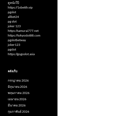
ดูหนังโป๊
https://1xbetth.vip
pgslot
allbet24
pg slot
joker 123
https://samurai777.net
https://tokyoslot88.com
pgslotbetway
joker123
pgslot
https://gogoslot.asia
คลังเก็บ
กรกฎาคม 2026
มิถุนายน 2026
พฤษภาคม 2026
เมษายน 2026
มีนาคม 2026
กุมภาพันธ์ 2026