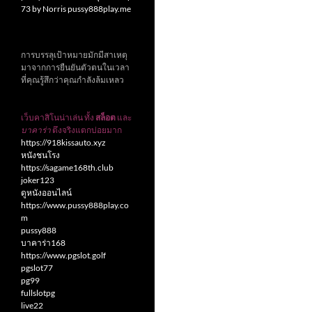
73 by Norris pussy888play.me
การบรรลุเป้าหมายมักมีสาเหตุ
มาจากการยืนยันตัวตนในเวลา
ที่คุณรู้สึกว่าคุณกำลังล้มเหลว
เว็บคาสิโนน่าเล่น ทั้ง
สล็อต
และ
บาคาร่า
ตึงจริงแตกบ่อยมาก
https://918kissauto.xyz
หนังชนโรง
https://sagame168th.club
joker123
ดูหนังออนไลน์
https://www.pussy888play.co
m
pussy888
บาคาร่า168
https://www.pgslot.golf
pgslot77
pg99
fullslotpg
live22