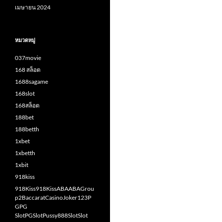
เมษายน 2024
หมวดหมู่
037movie
168 สล็อต
1688sagame
168slot
168สล็อต
188bet
188betth
1xbet
1xbetth
1xbit
918kiss
918Kiss918KissABAABAGrou
p2BaccaratCasinoJoker123P
GPG
SlotPGSlotPussy888SlotSlot