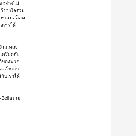
ณอย่างไม่
าไว้วางใจรวม
การเล่นสล็อต
้นการได้
 นั่นแหละ
ะเครียดกับ
ซต์ของพวก
ผลดังกล่าว
กับเราได้
 Bella เกม