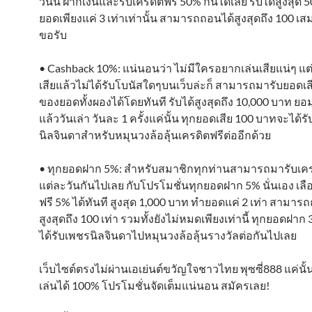
วันนี้ ฝากเงินและรับเครดิตฟรี 50% กันได้เลย รับได้สูงสุด
ยอดเพียงแค่ 3 เท่าเท่านั้น สามารถถอนได้สูงสุดถึง 100 เ
ขอรับ
• Cashback 10%: แน่นอนว่า ไม่มีใครอยากเล่นเสียแน่ๆ แต่
เสียแล้วไม่ได้รับโบนัสใดๆบนเว็บล่ะก็ สามารถมารับยอดเ
ของยอดทั้งผองได้โดยทันที รับได้สูงสุดถึง 10,000 บาท ยอม
แล้ววันเล่า วันละ 1 ครั้งแค่นั้น ทุกยอดเสีย 100 บาทจะได้ร
นิลจินดาสำหรับหมุนวงล้อลุ้นเครดิตฟรีต่ออีกด้วย
• ทุกยอดฝาก 5%: สำหรับสมาชิกทุกท่านสามารถมารับเครด
แต่ละวันกันไปเลย กับโปรโมชั่นทุกยอดฝาก 5% นั่นเอง เลื
ฟรี 5% ได้ทันที สูงสุด 1,000 บาท ทำยอดแค่ 2 เท่า สามาร
สูงสุดถึง 100 เท่า รวมทั้งยังไม่หมดเพียงเท่านี้ ทุกยอดฝาก
ได้รับเพชรนิลจินดาไปหมุนวงล้อลุ้นรางวัลต่อกันไปเลย
เว็บไซต์ตรงไม่ผ่านเอเย่นต์ขวัญใจชาวไทย พุซซี่888 แค่นั้น
เล่นได้ 100% โปรโมชั่นจัดเต็มแน่นอน สมัครเลย!