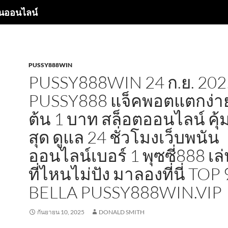
พันออนไลน์
PUSSY888WIN
PUSSY888WIN 24 ก.ย. 202
PUSSY888 แจ็คพอตแตกง่าย 
ต้น 1 บาท สล็อตออนไลน์ คุ้มค
สุด ดูแล 24 ชั่วโมงเว็บพนัน
ออนไลน์เบอร์ 1 พุซซี่888 เล
ที่ไหนไม่ปัง มาลองที่นี่ TOP
BELLA PUSSY888WIN.VIP
กันยายน 10, 2025
DONALD SMITH