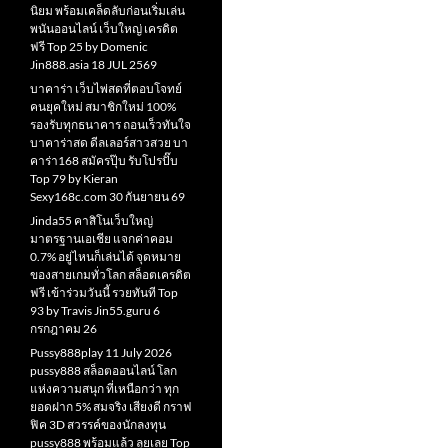
นิยม พร้อมเคล็ดลับก่อนเริ่มเล่น
พนันออนไลน์ เว็บใหญ่ เครดิต
ฟรี Top 25 by Domenic
Jin888.asia 18 JUL 2569
บาคาร่า เว็บไพ่สดที่ตอบโจทย์
คนยุคใหม่ สมาชิกใหม่ 100%
รองรับทุกธนาคาร ถอนเร็วทันใจ
บาคาร่าสด ดีลเลอร์สาวสวย บา
คาร่า168 สมัครปุ๊บ รับโปรปั๊บ
Top 79 by Kieran
Sexy168c.com 30 กันยายน 69
Jinda55 คาสิโนเว็บใหญ่
มาตรฐานเอเชีย แจกค่าคอม
0.7% อยู่ไหนก็เล่นได้ จุดหมาย
ของสายเกมทั่วโลก สล็อตเครดิต
ฟรี เข้าร่วมวันนี้ รวยทันที Top
93 by Travis Jin55.guru 6
กรกฎาคม 26
Pussy888play 11 July 2026
pussy888 สล็อตออนไลน์ โลก
แห่งความสนุก ที่เหนือกว่า ทุก
ยอดฝาก 5% สมจริง เสียงดี กราฟ
ฟิค 3D สวรรค์ของนักลงทุน
pussy888 พร้อมแล้ว ลุยเลย Top