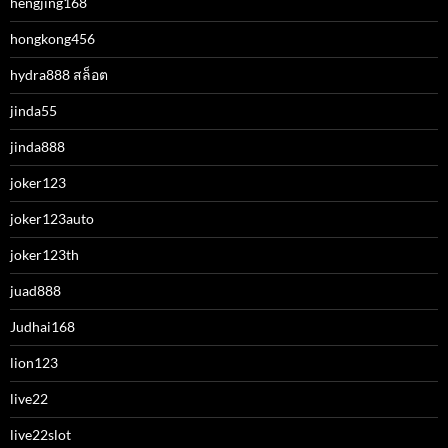
hengjing168
hongkong456
hydra888 สล็อต
jinda55
jinda888
joker123
joker123auto
joker123th
juad888
Judhai168
lion123
live22
live22slot