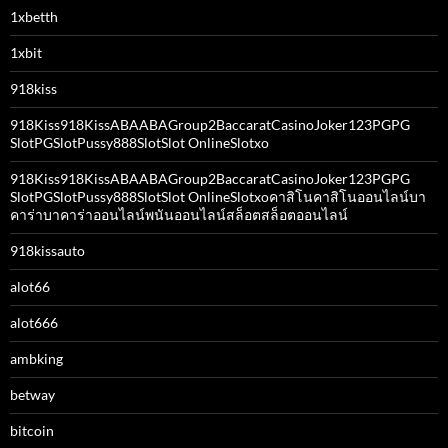
1xbetth
1xbit
918kiss
918Kiss918KissABAABAGroup2BaccaratCasinoJoker123PGPG
SlotPGSlotPussy888SlotSlot OnlineSlotxo
918Kiss918KissABAABAGroup2BaccaratCasinoJoker123PGPG
SlotPGSlotPussy888SlotSlot OnlineSlotxoคาสิโนคาสิโนออนไลน์บา
คาร่าบาคาร่าออนไลน์พนันออนไลน์สล็อตสล็อตออนไลน์
918kissauto
alot66
alot666
ambking
betway
bitcoin