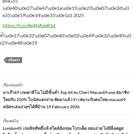
https://t.co/8e4HAzeR1d
สล็อต55
เมนู
เรื่องก่อนหน้า
นำทาง
มาเก๊า69 เกมคาสิโน ไม่มีขั้นต่ำ Top 64 by Cheri Macau69.one สมาชิก
ใหม่รับ 250% โบนัสแตกง่าย คัดมาแล้วว่า เหมาะกับคนไทย macau69
เรื่อง
สมัครเล่นง่ายๆได้ที่บ้าน 19 February 2026
เรื่องต่อไป
London45 เกมลิขสิทธิ์แท้ สไตล์อังกฤษ โปรเด็ด ถอนง่าย ไม่มีล็อคยูส