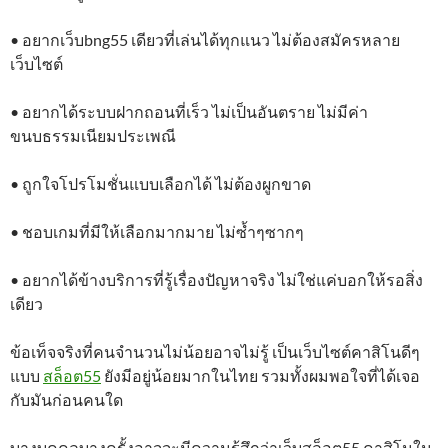
• อยากเว็บbng55 เดียวที่เล่นได้ทุกแนว ไม่ต้องสมัครหลาย
เว็บไซต์
• อยากได้ระบบฝากถอนที่เร็ว ไม่เป็นอันตราย ไม่มีค่า
ขนบธรรมเนียมประเพณี
• ถูกใจโปรโมชั่นแบบเลือกได้ ไม่ต้องผูกขาด
• ชอบเกมที่มีให้เลือกมากมาย ไม่ซ้ำๆซากๆ
• อยากได้ข้างบริการที่รู้เรื่องปัญหาจริง ไม่ใช่แค่บอกให้รอสิ่ง
เดียว
ข้อเท็จจริงที่คนจำนวนไม่น้อยอาจไม่รู้ เป็นเว็บไซต์คาสิโนดีๆ
แบบ
สล็อต55
ยังมีอยู่น้อยมากในไทย รวมทั้งผมพอใจที่ได้เจอ
กับมันก่อนคนใด
บางบุคคลบางครั้งอาจจะมีความรู้สึกว่าเว็บสล็อต55 คาสิโนใน