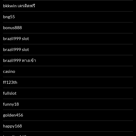
bkkwin เครดิตฟรี
bng55
bonus888
brazil999 slot
brazil999 slot
brazil999 ทางเข้า
casino
ff123th
fullslot
funny18
golden456
happy168