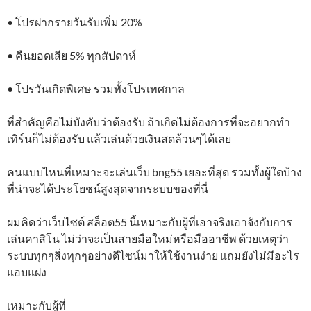
• โปรฝากรายวันรับเพิ่ม 20%
• คืนยอดเสีย 5% ทุกสัปดาห์
• โปรวันเกิดพิเศษ รวมทั้งโปรเทศกาล
ที่สำคัญคือไม่บังคับว่าต้องรับ ถ้าเกิดไม่ต้องการที่จะอยากทำ
เทิร์นก็ไม่ต้องรับ แล้วเล่นด้วยเงินสดล้วนๆได้เลย
คนแบบไหนที่เหมาะจะเล่นเว็บ bng55 เยอะที่สุด รวมทั้งผู้ใดบ้าง
ที่น่าจะได้ประโยชน์สูงสุดจากระบบของที่นี่
ผมคิดว่าเว็บไซต์ สล็อต55 นี้เหมาะกับผู้ที่เอาจริงเอาจังกับการ
เล่นคาสิโน ไม่ว่าจะเป็นสายมือใหม่หรือมืออาชีพ ด้วยเหตุว่า
ระบบทุกๆสิ่งทุกๆอย่างดีไซน์มาให้ใช้งานง่าย แถมยังไม่มีอะไร
แอบแฝง
เหมาะกับผู้ที่