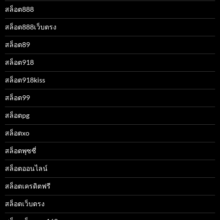
สล็อต888
สล็อต888เว็บตรง
สล็อต89
สล็อต918
สล็อต918kiss
สล็อต99
สล็อตpg
สล็อตxo
สล็อตพุซซี่
สล็อตออนไลน์
สล็อตเครดิตฟรี
สล็อตเว็บตรง