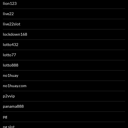
lion123
live22
live22slot
lockdown168
lotto432
lotto77
lotto888
no1huay
no1huay.com
p2vvip
panama888
pg
pg slot