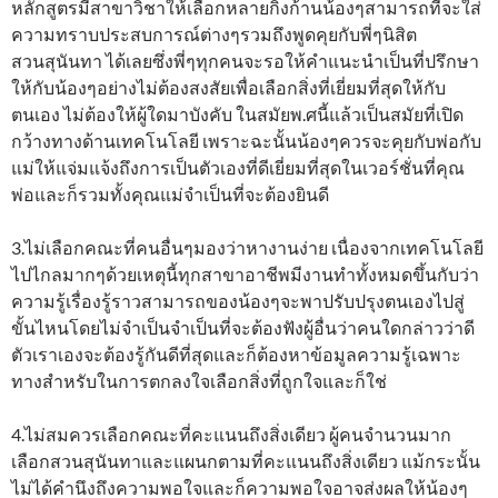
หลักสูตรมีสาขาวิชาให้เลือกหลายกิ้งก้านน้องๆสามารถที่จะใส่
ความทราบประสบการณ์ต่างๆรวมถึงพูดคุยกับพี่ๆนิสิต
สวนสุนันทา ได้เลยซึ่งพี่ๆทุกคนจะรอให้คำแนะนำเป็นที่ปรึกษา
ให้กับน้องๆอย่างไม่ต้องสงสัยเพื่อเลือกสิ่งที่เยี่ยมที่สุดให้กับ
ตนเอง ไม่ต้องให้ผู้ใดมาบังคับ ในสมัยพ.ศนี้แล้วเป็นสมัยที่เปิด
กว้างทางด้านเทคโนโลยี เพราะฉะนั้นน้องๆควรจะคุยกับพ่อกับ
แม่ให้แจ่มแจ้งถึงการเป็นตัวเองที่ดีเยี่ยมที่สุดในเวอร์ชั่นที่คุณ
พ่อและก็รวมทั้งคุณแม่จำเป็นที่จะต้องยินดี
3.ไม่เลือกคณะที่คนอื่นๆมองว่าหางานง่าย เนื่องจากเทคโนโลยี
ไปไกลมากๆด้วยเหตุนี้ทุกสาขาอาชีพมีงานทำทั้งหมดขึ้นกับว่า
ความรู้เรื่องรู้ราวสามารถของน้องๆจะพาปรับปรุงตนเองไปสู่
ขั้นไหนโดยไม่จำเป็นจำเป็นที่จะต้องฟังผู้อื่นว่าคนใดกล่าวว่าดี
ตัวเราเองจะต้องรู้กันดีที่สุดและก็ต้องหาข้อมูลความรู้เฉพาะ
ทางสำหรับในการตกลงใจเลือกสิ่งที่ถูกใจและก็ใช่
4.ไม่สมควรเลือกคณะที่คะแนนถึงสิ่งเดียว ผู้คนจำนวนมาก
เลือกสวนสุนันทาและแผนกตามที่คะแนนถึงสิ่งเดียว แม้กระนั้น
ไม่ได้คำนึงถึงความพอใจและก็ความพอใจอาจส่งผลให้น้องๆ