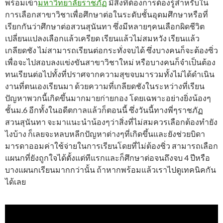
พร้อมเข้า
มหาวิทยาลัยราชภัฏ
มีสิ่งที่ต้องการต้องรู้สำหรับใน
การเลือกสาขาวิชาเพื่อศึกษาต่อในระดับชั้นอุดมศึกษาหรือที่
เรียกกันว่าศึกษาต่อสวนสุนันทา ซึ่งมีหลายๆคนเลือกผิดชีวิต
เปลี่ยนแปลงเลือกแล้วเครียด เรียนแล้วไม่สมหวัง เรียนแล้ว
เกลียดชัง ไม่สามารถเรียนต่อกระทั่งจบได้ ซึ่งบางคนก็จะต้องซิ่ว
เพื่อจะไปสอบลงแข่งขันสาขาวิชาใหม่ หรือบางคนก็จำเป็นต้อง
ทนเรียนต่อไปทั้งที่ปราศจากความสุขจบมารวมทั้งไม่ได้ดำเนิน
งานที่ตนเองเรียนมา ด้วยความที่เกลียดชังในระหว่างที่เรียน
ปัญหาพวกนี้เกิดขึ้นมากมายก่ายกอง โดยเฉพาะอย่างยิ่งน้องๆ
ชั้นม.6 อีกทั้งในอดีตกาลแล้วก็ตอนนี้ ซึ่งวันนี้ทางพี่ๆราชภัฏ
สวนสุนันทา จะมาแนะนำน้องๆว่าสิ่งที่ไม่สมควรเลือกต้องทำยัง
ไงบ้าง ก็เลยจะหลบหลีกปัญหาต่างๆที่เกิดขึ้นและยังช่วยบิดา
มารดาออมค่าใช้จ่ายในการเรียนโดยที่ไม่ต้องซิ่ว สามารถเลือก
แผนกที่ยังถูกใจได้ตั้งแต่ทีแรกและก็ศึกษาต่อจนถึงจบ 4 ปีหรือ
บางแผนกเรียนมากกว่านั้น ถ้าหากพร้อมแล้วเราไปดูเทคนิคกัน
ได้เลย