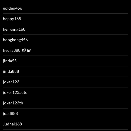
golden456
happy168
hengjing168
hongkong456
hydra888 สล็อต
jinda55
jinda888
joker123
joker123auto
joker123th
juad888
Judhai168