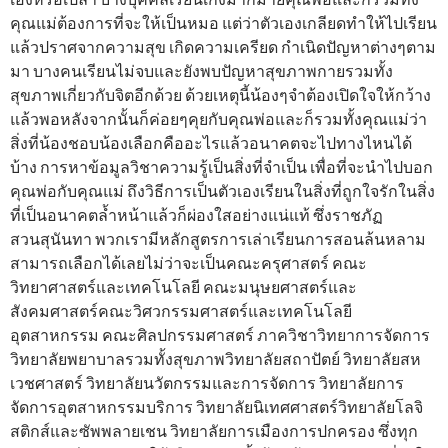
คุณแม่ต้องการที่จะให้เป็นหมอ แต่ว่าตัวเองเกลียดทำให้ไปเรียน
แล้วปราศจากความสุข เกิดความเครียด กำเนิดปัญหาต่างๆตาม
มา บางคนเรียนไม่จบและยังพบปัญหาสุขภาพกายรวมทั้ง
สุขภาพเกี่ยวกับจิตอีกด้วย ด้วยเหตุนี้น้องๆจำต้องเปิดใจให้กว้าง
แล้วพอหลังจากนั้นก็ค่อยๆคุยกับคุณพ่อและก็รวมทั้งคุณแม่ว่า
สิ่งที่น้องชอบน้องเลือกคืออะไรแล้วอนาคตจะไปทางไหนได้
บ้าง การหาข้อมูลวิชาความรู้เป็นสิ่งที่จำเป็น เพื่อที่จะนำไปบอก
คุณพ่อกับคุณแม่ ถึงวิธีการเป็นตัวเองเรียนในสิ่งที่ถูกใจรักในสิ่ง
ที่เป็นอนาคตล้ำหน้าแล้วก็ผ่องใสอย่างแน่แท้ ซึ่งราชภัฏ
สวนสุนันทา พวกเรามีหลักสูตรการเล่าเรียนการสอนล้นหลาม
สามารถเลือกได้เลยไม่ว่าจะเป็นคณะครุศาสตร์ คณะ
วิทยาศาสตร์และเทคโนโลยี คณะมนุษยศาสตร์และ
สังคมศาสตร์คณะวิศวกรรมศาสตร์และเทคโนโลยี
อุตสาหกรรม คณะศิลปกรรมศาสตร์ ภาควิชาวิทยาการจัดการ
วิทยาลัยพยาบาลรวมทั้งสุขภาพวิทยาลัยสถาปัตย์ วิทยาลัยสห
เวชศาสตร์ วิทยาลัยนวัตกรรมและการจัดการ วิทยาลัยการ
จัดการอุตสาหกรรมบริการ วิทยาลัยนิเทศศาสตร์วิทยาลัยโลจิ
สติกส์และซัพพลายเชน วิทยาลัยการเมืองการปกครอง ซึ่งทุก