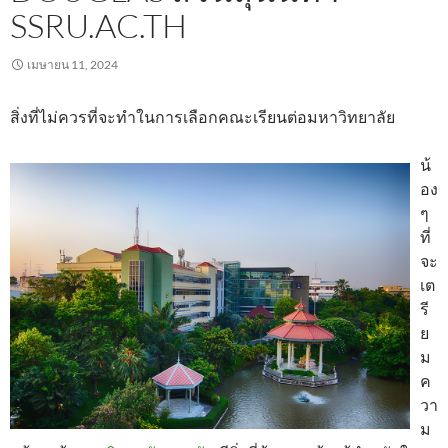
SSRU.AC.TH
เมษายน 11, 2024
สิ่งที่ไม่ควรที่จะทำในการเลือกคณะเรียนต่อมหาวิทยาลัย
น้
อง
ๆ
ที่
จะ
เต
รี
ย
ม
ค
วา
ม