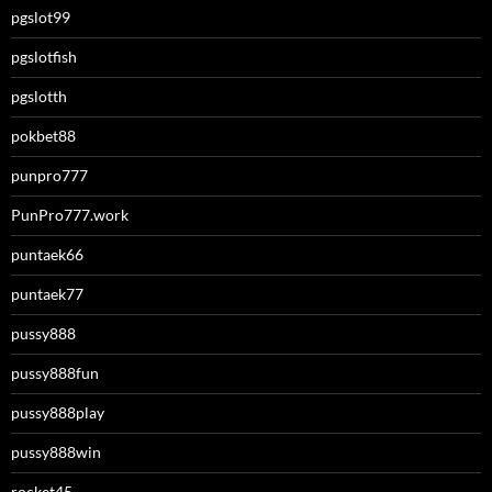
pgslot99
pgslotfish
pgslotth
pokbet88
punpro777
PunPro777.work
puntaek66
puntaek77
pussy888
pussy888fun
pussy888play
pussy888win
rocket45