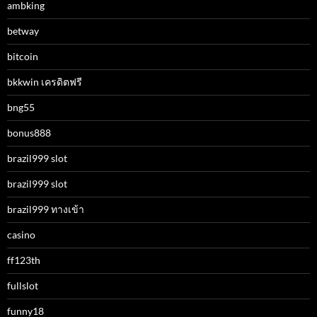
ambking
betway
bitcoin
bkkwin เครดิตฟรี
bng55
bonus888
brazil999 slot
brazil999 slot
brazil999 ทางเข้า
casino
ff123th
fullslot
funny18