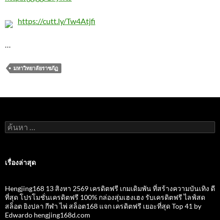
https://cutt.ly/Tw4Atjfi
…
มหาวิทยาลัยราชภัฏ
ค้นหา
สำหรับ:
เรื่องล่าสุด
Hengjing168 13 สิงหา 2569 เครดิตฟรี เกมเดิมพัน ที่สร้างความบันเทิง ดี
ที่สุด โปรโมชั่นเครดิตฟรี 100% กล่องสุ่มเฮงเฮง รับเครดิตฟรี ไลฟ์สด
สล็อต ยิงปลา กีฬา ไพ่ สล็อต168 แจก เครดิตฟรี เยอะที่สุด Top 41 by
Edwardo hengjing168d.com