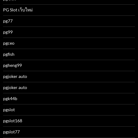
PG Slot เว็บใหม่
pg77
pg99
pgceo
pgfish
pgheng99
pgjoker auto
pgjoker auto
pgk44b
pgslot
pgslot168
pgslot77