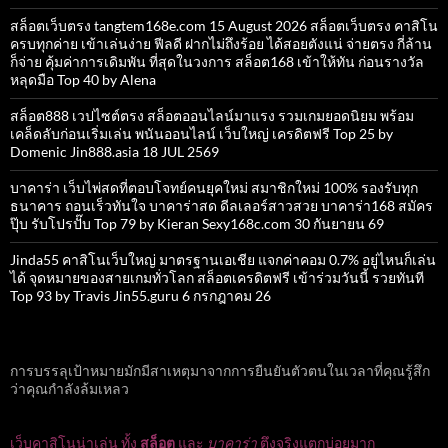
สล็อตเว็บตรง tangtem168e.com 15 August 2026 สล็อตเว็บตรง คาสิโน
ครบทุกค่าย เข้าเล่นง่าย ฟีลดี ฝากไม่ถึงร้อย ได้สอยตังแน่ จ่ายตรง กี่ล้าน
ก็จ่าย คุ้มค่าการเดิมพัน ที่สุดในวงการ สล็อต168 เข้าให้ทัน ก่อนรางวัล
หลุดมือ Top 40 by Alena
สล็อต888 เวปไซต์ตรง สล็อตออนไลน์มาแรง รวมเกมยอดนิยม พร้อม
เคล็ดลับก่อนเริ่มเล่น พนันออนไลน์ เว็บใหญ่ เครดิตฟรี Top 25 by
Domenic Jin888.asia 18 JUL 2569
บาคาร่า เว็บไพ่สดที่ตอบโจทย์คนยุคใหม่ สมาชิกใหม่ 100% รองรับทุก
ธนาคาร ถอนเร็วทันใจ บาคาร่าสด ดีลเลอร์สาวสวย บาคาร่า168 สมัคร
ปุ๊บ รับโปรปั๊บ Top 79 by Kieran Sexy168c.com 30 กันยายน 69
Jinda55 คาสิโนเว็บใหญ่ มาตรฐานเอเชีย แจกค่าคอม 0.7% อยู่ไหนก็เล่น
ได้ จุดหมายของสายเกมทั่วโลก สล็อตเครดิตฟรี เข้าร่วมวันนี้ รวยทันที
Top 93 by Travis Jin55.guru 6 กรกฎาคม 26
การบรรลุเป้าหมายมักมีสาเหตุมาจากการยืนยันตัวตนในเวลาที่คุณรู้สึก
ว่าคุณกำลังล้มเหลว
เว็บคาสิโนน่าเล่น ทั้ง
สล็อต
และ
บาคาร่า
ตึงจริงแตกบ่อยมาก