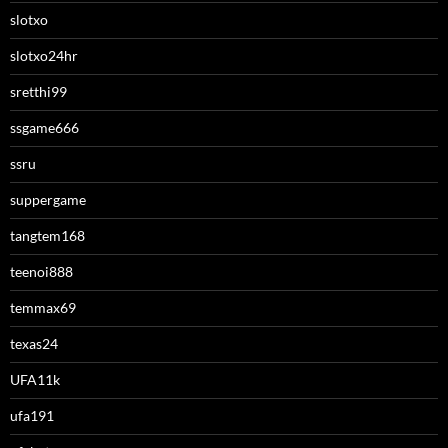
slotxo
slotxo24hr
sretthi99
ssgame666
ssru
suppergame
tangtem168
teenoi888
temmax69
texas24
UFA11k
ufa191