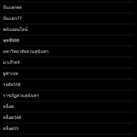
ปั่นแตก66
ปั่นแตก77
พนันออนไลน์
พุซซี่888
มหาวิทยาลัยสวนสุนันทา
มาเก๊า69
ยูฟ่าเบท
รอยัล558
ราชภัฏสวนสุนันทา
สล็อต
สล็อต168
สล็อต55