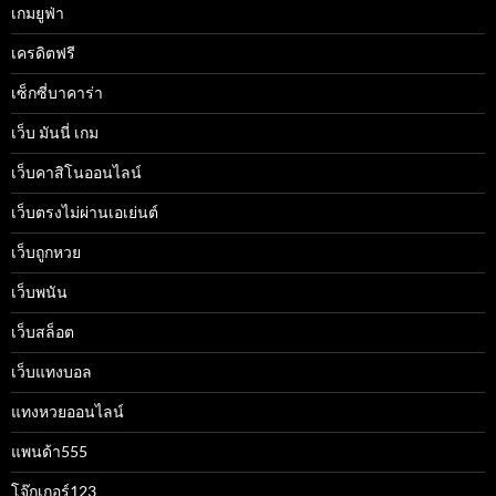
เกมยูฟ่า
เครดิตฟรี
เซ็กซี่บาคาร่า
เว็บ มันนี่ เกม
เว็บคาสิโนออนไลน์
เว็บตรงไม่ผ่านเอเย่นต์
เว็บถูกหวย
เว็บพนัน
เว็บสล็อต
เว็บแทงบอล
แทงหวยออนไลน์
แพนด้า555
โจ๊กเกอร์123