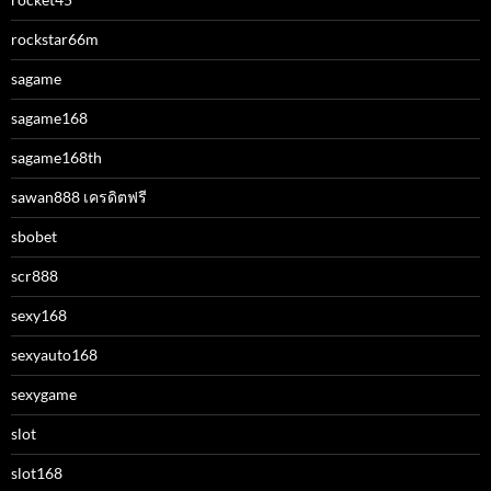
rockstar66m
sagame
sagame168
sagame168th
sawan888 เครดิตฟรี
sbobet
scr888
sexy168
sexyauto168
sexygame
slot
slot168