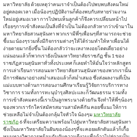
มหาวิทยาลัย ด้วยเหตุว่าคนเราจำเป็นต้องไปพบพบสังคมใหม่
อยู่ตลอดเวลา เมื่อน้องๆปฏิบัติงานก็ต้องพบกับสหายร่วมงาน
ใหม่อยู่เสมอเวลา การไปพบเห็นลูกค้าก็จึงควรเปลี่ยนหน้าไป
เรื่อยๆการเข้าสังคมเป็นสิ่งที่จำเป็น ไม่ต้องกลัวหากว่าเข้ามาใน
มหาวิทยาลัยสวนสุนันทา พวกเรามีพี่ๆเพื่อนๆที่สามารถจะช่วย
ชี้แนะน้องๆรวมทั้งมีกิจกรรมต่างๆให้ได้ร่วมทำให้หาเพื่อนได้
ง่ายดายมากยิ่งขึ้น ไม่ต้องกลัวว่าจะเหงาหงอยโดดเดี่ยวอย่าง
แน่นอนแล้วก็พวกเรายังเป็นมหาวิทยาลัยราชภัฏ ชั้น 1 ของ
ราชภัฏสวนสุนันทาทั่วทั้งประเทศ ก็เลยทำให้มั่นใจว่าหลักสูตร
การเล่าเรียนการสอนมหาวิทยาลัยสวนสุนันทาของพวกเรานั้น
มีการพัฒนาอย่างสม่ำเสมอแล้วก็สม่ำเสมอ ซึ่งส่งผลงานที่เป็น
แม่แบบทางด้านการสอนงานศึกษาเรียนรู้วิจัยการบริการทาง
วิชาการ รวมทั้งการทะนุบำรุงศิลปะและก็วัฒนธรรม รวมทั้ง
การเข้าสังคมตรงนี้เราเป็นลูกพระนางด้วยกัน จึงทำให้พี่ๆน้องๆ
ของพวกเรารักใคร่สมัครสมานสามัคคีกัน คอยชี้แนะให้การ
ช่วยเหลือไม่จำเป็นต้องกลุ้มใจหัวใจ น้องๆม
มหาวิทยาลัย
ราชภัฏ
6 ที่จะเตรียมความพร้อมไปสู่มหาวิทยาลัยสวนสุนันทา
ซึ่งเป็นมหาวิทยาลัยในฝันของน้องๆที่จะคอยผลักดันแล้วก็เกื้อ
หนุนทางวิชาการพร้อมกันกับความดีงามเพื่อก้าวไปสู่การเป็น