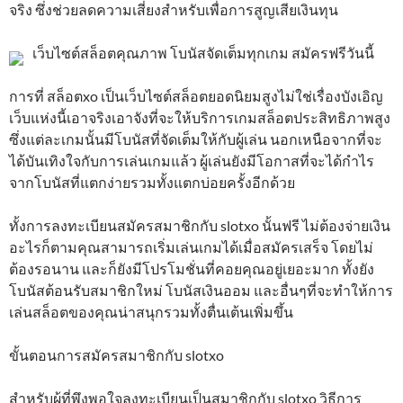
จริง ซึ่งช่วยลดความเสี่ยงสำหรับเพื่อการสูญเสียเงินทุน
เว็บไซต์สล็อตคุณภาพ โบนัสจัดเต็มทุกเกม สมัครฟรีวันนี้
การที่ สล็อตxo เป็นเว็บไซต์สล็อตยอดนิยมสูงไม่ใช่เรื่องบังเอิญ
เว็บแห่งนี้เอาจริงเอาจังที่จะให้บริการเกมสล็อตประสิทธิภาพสูง
ซึ่งแต่ละเกมนั้นมีโบนัสที่จัดเต็มให้กับผู้เล่น นอกเหนือจากที่จะ
ได้บันเทิงใจกับการเล่นเกมแล้ว ผู้เล่นยังมีโอกาสที่จะได้กำไร
จากโบนัสที่แตกง่ายรวมทั้งแตกบ่อยครั้งอีกด้วย
ทั้งการลงทะเบียนสมัครสมาชิกกับ slotxo นั้นฟรี ไม่ต้องจ่ายเงิน
อะไรก็ตามคุณสามารถเริ่มเล่นเกมได้เมื่อสมัครเสร็จ โดยไม่
ต้องรอนาน และก็ยังมีโปรโมชั่นที่คอยคุณอยู่เยอะมาก ทั้งยัง
โบนัสต้อนรับสมาชิกใหม่ โบนัสเงินออม และอื่นๆที่จะทำให้การ
เล่นสล็อตของคุณน่าสนุกรวมทั้งตื่นเต้นเพิ่มขึ้น
ขั้นตอนการสมัครสมาชิกกับ slotxo
สำหรับผู้ที่พึงพอใจลงทะเบียนเป็นสมาชิกกับ slotxo วิธีการ