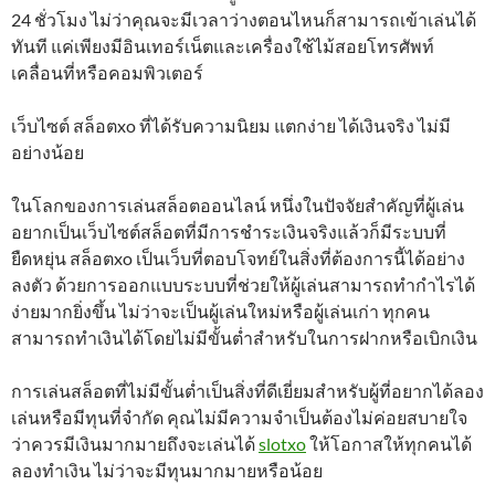
24 ชั่วโมง ไม่ว่าคุณจะมีเวลาว่างตอนไหนก็สามารถเข้าเล่นได้
ทันที แค่เพียงมีอินเทอร์เน็ตและเครื่องใช้ไม้สอยโทรศัพท์
เคลื่อนที่หรือคอมพิวเตอร์
เว็บไซต์ สล็อตxo ที่ได้รับความนิยม แตกง่าย ได้เงินจริง ไม่มี
อย่างน้อย
ในโลกของการเล่นสล็อตออนไลน์ หนึ่งในปัจจัยสำคัญที่ผู้เล่น
อยากเป็นเว็บไซต์สล็อตที่มีการชำระเงินจริงแล้วก็มีระบบที่
ยืดหยุ่น สล็อตxo เป็นเว็บที่ตอบโจทย์ในสิ่งที่ต้องการนี้ได้อย่าง
ลงตัว ด้วยการออกแบบระบบที่ช่วยให้ผู้เล่นสามารถทำกำไรได้
ง่ายมากยิ่งขึ้น ไม่ว่าจะเป็นผู้เล่นใหม่หรือผู้เล่นเก่า ทุกคน
สามารถทำเงินได้โดยไม่มีขั้นต่ำสำหรับในการฝากหรือเบิกเงิน
การเล่นสล็อตที่ไม่มีขั้นต่ำเป็นสิ่งที่ดีเยี่ยมสำหรับผู้ที่อยากได้ลอง
เล่นหรือมีทุนที่จำกัด คุณไม่มีความจำเป็นต้องไม่ค่อยสบายใจ
ว่าควรมีเงินมากมายถึงจะเล่นได้
slotxo
ให้โอกาสให้ทุกคนได้
ลองทำเงิน ไม่ว่าจะมีทุนมากมายหรือน้อย