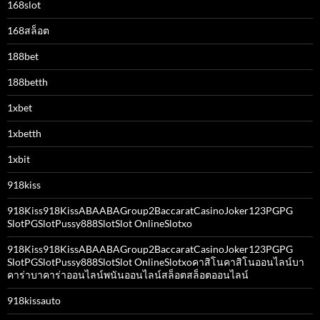
168slot
168สล็อต
188bet
188betth
1xbet
1xbetth
1xbit
918kiss
918Kiss918KissABAABAGroup2BaccaratCasinoJoker123PGPG
SlotPGSlotPussy888SlotSlot OnlineSlotxo
918Kiss918KissABAABAGroup2BaccaratCasinoJoker123PGPG
SlotPGSlotPussy888SlotSlot OnlineSlotxoคาสิโนคาสิโนออนไลน์บา
คาร่าบาคาร่าออนไลน์พนันออนไลน์สล็อตสล็อตออนไลน์
918kissauto