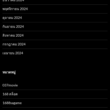
พฤศจิกายน 2024
ตุลาคม 2024
กันยายน 2024
สิงหาคม 2024
กรกฎาคม 2024
เมษายน 2024
หมวดหมู่
037movie
168 สล็อต
1688sagame