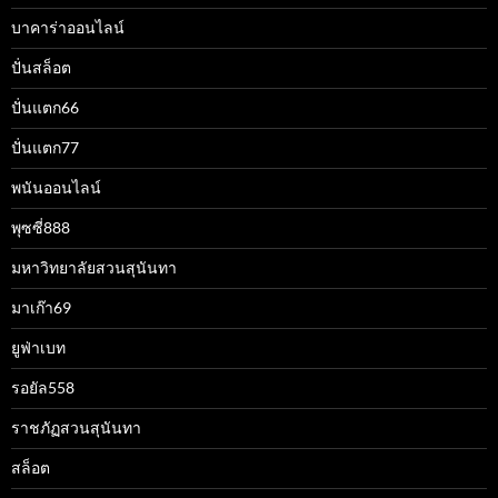
บาคาร่าออนไลน์
ปั่นสล็อต
ปั่นแตก66
ปั่นแตก77
พนันออนไลน์
พุซซี่888
มหาวิทยาลัยสวนสุนันทา
มาเก๊า69
ยูฟ่าเบท
รอยัล558
ราชภัฏสวนสุนันทา
สล็อต