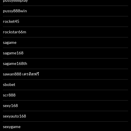
pussy888play
pussy888win
rocket45
rockstar66m
sagame
sagame168
sagame168th
sawan888 เครดิตฟรี
sbobet
scr888
sexy168
sexyauto168
sexygame