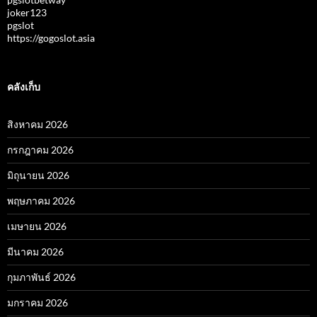
joker123
pgslot
https://gogoslot.asia
คลังเก็บ
สิงหาคม 2026
กรกฎาคม 2026
มิถุนายน 2026
พฤษภาคม 2026
เมษายน 2026
มีนาคม 2026
กุมภาพันธ์ 2026
มกราคม 2026