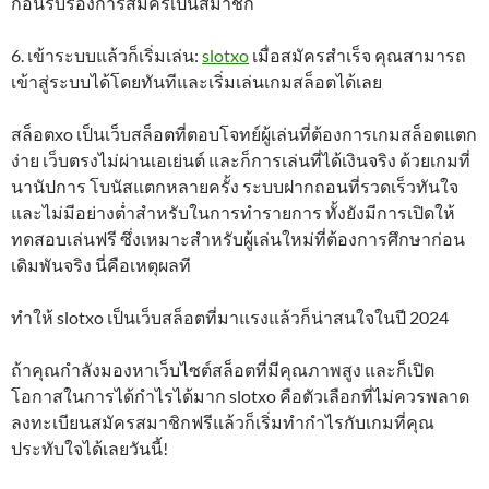
ก่อนรับรองการสมัครเป็นสมาชิก
6. เข้าระบบแล้วก็เริ่มเล่น:
slotxo
เมื่อสมัครสำเร็จ คุณสามารถ
เข้าสู่ระบบได้โดยทันทีและเริ่มเล่นเกมสล็อตได้เลย
สล็อตxo เป็นเว็บสล็อตที่ตอบโจทย์ผู้เล่นที่ต้องการเกมสล็อตแตก
ง่าย เว็บตรงไม่ผ่านเอเย่นต์ และก็การเล่นที่ได้เงินจริง ด้วยเกมที่
นานัปการ โบนัสแตกหลายครั้ง ระบบฝากถอนที่รวดเร็วทันใจ
และไม่มีอย่างต่ำสำหรับในการทำรายการ ทั้งยังมีการเปิดให้
ทดสอบเล่นฟรี ซึ่งเหมาะสำหรับผู้เล่นใหม่ที่ต้องการศึกษาก่อน
เดิมพันจริง นี่คือเหตุผลที
ทำให้ slotxo เป็นเว็บสล็อตที่มาแรงแล้วก็น่าสนใจในปี 2024
ถ้าคุณกำลังมองหาเว็บไซต์สล็อตที่มีคุณภาพสูง และก็เปิด
โอกาสในการได้กำไรได้มาก slotxo คือตัวเลือกที่ไม่ควรพลาด
ลงทะเบียนสมัครสมาชิกฟรีแล้วก็เริ่มทำกำไรกับเกมที่คุณ
ประทับใจได้เลยวันนี้!