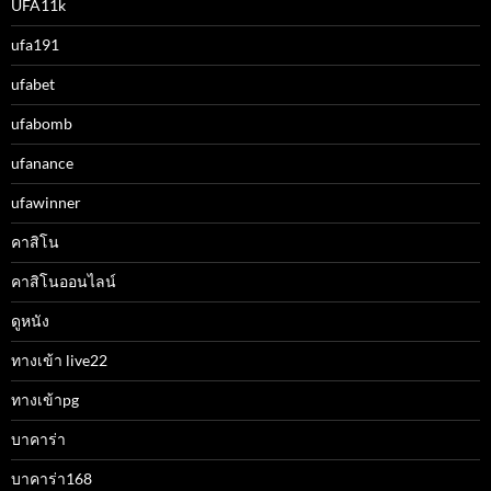
UFA11k
ufa191
ufabet
ufabomb
ufanance
ufawinner
คาสิโน
คาสิโนออนไลน์
ดูหนัง
ทางเข้า live22
ทางเข้าpg
บาคาร่า
บาคาร่า168