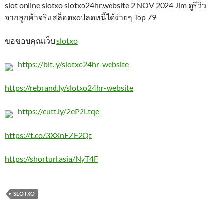
slot online slotxo slotxo24hr.website 2 NOV 2024 Jim ดูรีวิว
จากลูกค้าจริง สล็อตxoปลดหนี้ได้ง่ายๆ Top 79
ขอขอบคุณเว็บ
slotxo
https://bit.ly/slotxo24hr-website
https://rebrand.ly/slotxo24hr-website
https://cutt.ly/2eP2Ltqe
https://t.co/3XXnEZF2Qt
https://shorturl.asia/NyT4F
SLOTXO