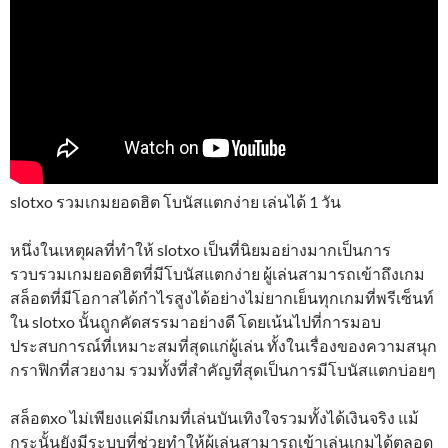
slotxo รวมเกมยอดฮิต โบนัสแตกง่าย เล่นได้ 1 วัน
หนึ่งในเหตุผลที่ทำให้ slotxo เป็นที่นิยมอย่างมากเป็นการ
รวบรวมเกมยอดฮิตที่มีโบนัสแตกง่าย ผู้เล่นสามารถเข้าถึงเกม
สล็อตที่มีโอกาสได้กำไรสูงได้อย่างไม่ยากเย็นทุกเกมที่พรีเซ็นท์
ใน slotxo นั้นถูกคัดสรรมาอย่างดี โดยเน้นไปที่การมอบ
ประสบการณ์ที่เหมาะสมที่สุดแก่ผู้เล่น ทั้งในเรื่องของความสนุก
กราฟิกที่สวยงาม รวมทั้งที่สำคัญที่สุดเป็นการมีโบนัสแตกบ่อยๆ
สล็อตxo ไม่เพียงแค่มีเกมที่เล่นบันเทิงใจรวมทั้งได้เงินจริง แม้
กระนั้นยังมีระบบที่ช่วยทำให้ผู้เล่นสามารถเข้าเล่นเกมได้ตลอด