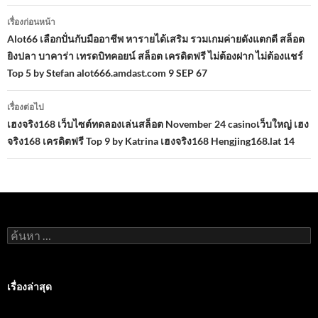
เมนู
เรื่องก่อนหน้า
นำทาง
Alot66 เลือกปั่นกับมืออาชีพ หารายได้เสริม รวมเกมค่ายดังแตกดี สล็อต
ยิงปลา บาคาร่า เทรดบิทคอยน์ สล็อต เครดิตฟรี ไม่ต้องฝาก ไม่ต้องแชร์
เรื่อง
Top 5 by Stefan alot666.amdast.com 9 SEP 67
เรื่องต่อไป
เฮงจริง168 เว็บไซต์ทดลองเล่นสล็อต November 24 casinoเว็บใหญ่ เฮง
จริง168 เครดิตฟรี Top 9 by Katrina เฮงจริง168 Hengjing168.lat 14
ค้นหา
สำหรับ:
เรื่องล่าสุด