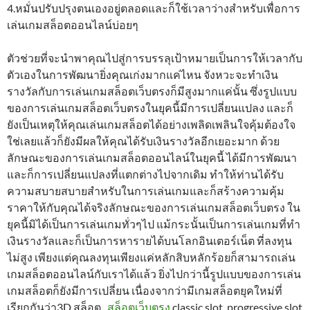
4.หมั่นปรับปรุงตนเองอยู่ตลอดและก็ใช้เวลาว่างสำหรับเพื่อการ
เล่นเกมสล็อตออนไลน์บ่อยๆ
ตัวช่วยที่จะนำพาคุณไปสู่การบรรลุเป้าหมายเป็นการให้เวลากับ
ตัวเองในการพัฒนายิ่งคุณเก่งมากแค่ไหน จังหวะจะทำเงิน
รางวัลกับการเล่นเกมสล็อตเว็บตรงก็มีสูงมากแค่นั้น ซึ่งรูปแบบ
ของการเล่นเกมสล็อตเว็บตรงในยุคนี้มีการเปลี่ยนแปลง และก็
ยังเป็นเหตุให้คุณเล่นเกมสล็อตได้อย่างเพลิดเพลินใจคุ้มต้องใจ
ใช่เลยแล้วก็ยังมีผลให้คุณได้รับเงินรางวัลอีกเยอะมาก ด้วย
ลักษณะของการเล่นเกมสล็อตออนไลน์ในยุคนี้ ได้มีการพัฒนา
และก็การเปลี่ยนแปลงที่แตกต่างไปจากเดิม ทำให้ท่านได้รับ
ความสบายสบายสำหรับในการเล่นเกมและก็สร้างความคุ้ม
ราคาให้กับคุณได้จริงลักษณะของการเล่นเกมสล็อตเว็บตรง ใน
ยุคนี้มิได้เป็นการเล่นเกมทั่วๆไป แม้กระนั้นเป็นการเล่นเกมที่ทำ
เงินรางวัลและก็เป็นการหารายได้บนโลกอินเตอร์เน็ต ที่ลงทุน
ไม่สูง เพียงแต่คุณลงทุนเพียงแค่หลักสิบหลักร้อยก็สามารถเล่น
เกมสล็อตออนไลน์กับเราได้แล้ว ยิ่งไปกว่านี้รูปแบบของการเล่น
เกมสล็อตก็ยังมีการเปลี่ยน เนื่องจากว่ามีเกมสล็อตยุคใหม่ที่
เรียกกันว่า3D สล็อต ,
สล็อตเว็บตรง
classic slot, progressive slot