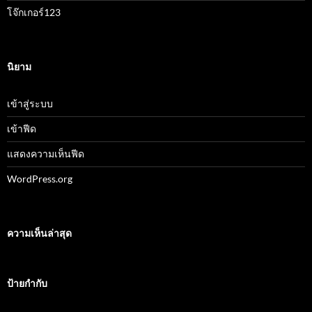
โจ๊กเกอร์123
นิยาม
เข้าสู่ระบบ
เข้าฟีด
แสดงความเห็นฟีด
WordPress.org
ความเห็นล่าสุด
ป้ายกำกับ