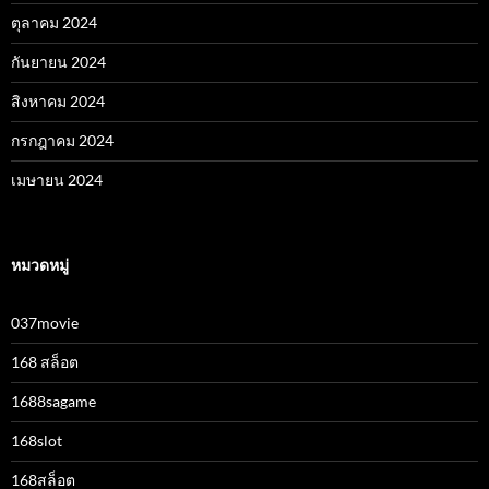
ตุลาคม 2024
กันยายน 2024
สิงหาคม 2024
กรกฎาคม 2024
เมษายน 2024
หมวดหมู่
037movie
168 สล็อต
1688sagame
168slot
168สล็อต