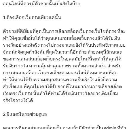
ออนไลน์ที่ควรมีตัวช่วยนั้นเป็นยังไงบ้าง
1.ต้องเลือกเว็บตรงเพียงแค่นั้น
ตัวช่วยที่ดีเยี่ยมที่สุดเป็นการเลือกสล็อตเว็บตรงเว็บไซต์ตรง ที่จะ
ทำให้คุณเชื่อมั่นได้ว่าคุณเล่นเกมสล็อตเว็บตรงแล้วได้รับเงิน
รางวัลอย่างแท้จริง ตรงไปตรงมาและยังได้รับประสิทธิภาพแบบ
จัดหนักจัดสุดกำลังคุ้มที่สุดในเวลานี้อีกด้วย ด้วยเหตุนี้ลักษณะ
ของการเล่นเล่นสล็อตเว็บตรงในยุคสมัยใหม่นี้จะทำให้คุณได้
รับเงินรางวัล ความคุ้มค่าคุณภาพรวมทั้งความสำเร็จ สำหรับ
การเล่นเกมสล็อตเว็บตรงเสี่ยงดวงออนไลน์ที่เหมาะสมที่สุด
ทำให้ท่านได้รับความสนุกสนานความรื่นเริงใจแล้วก็ความ
สำเร็จแบบที่คุณไม่เคยได้รับจากที่ไหนมาก่อนการเลือกสล็อต
เว็บตรงเว็บตรง นั้นทำให้ท่านได้รับเงินรางวัลอย่างเต็มเปี่ยม
จริงใจวางใจได้
2.มีแอดมินรอช่วยดูแล
คุณการที่คุณเล่นเกมสล็อตเว็บตรงแล้วมีตัวช่วยเป็น admin ที่ทำ