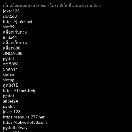
เว็บสล็อตและบาคาร่าของโครตดีเว็บนี้เล่นแล้วรวยจัดๆ
joker123
slot168
https://jin55.net
slot99
สล็อตเว็บตรง
jinda44
สล็อตเว็บตรง
สล็อต888
JINDA888
pgslot
พุซซี่888
บาคาร่า
slotxo
slotpg
ดูหนังโป๊
https://1xbetth.vip
pgslot
allbet24
pg slot
joker 123
https://samurai777.net
https://tokyoslot88.com
pgslotbetway