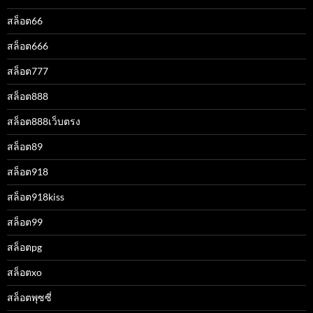
สล็อต66
สล็อต666
สล็อต777
สล็อต888
สล็อต888เว็บตรง
สล็อต89
สล็อต918
สล็อต918kiss
สล็อต99
สล็อตpg
สล็อตxo
สล็อตพุซซี่