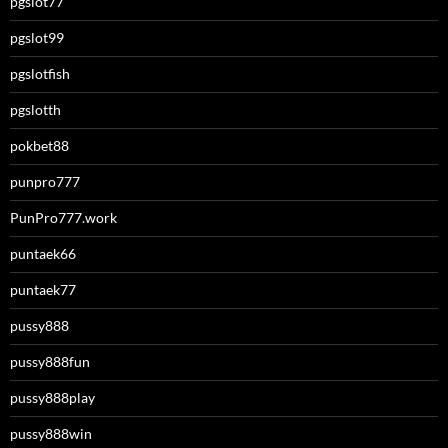
pgslot77
pgslot99
pgslotfish
pgslotth
pokbet88
punpro777
PunPro777.work
puntaek66
puntaek77
pussy888
pussy888fun
pussy888play
pussy888win