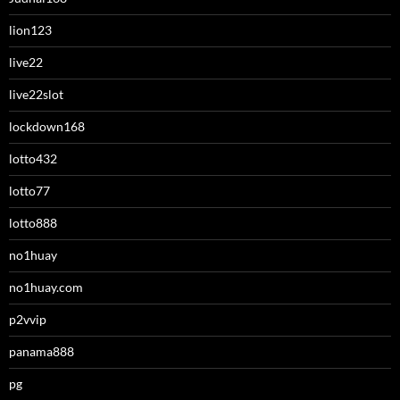
lion123
live22
live22slot
lockdown168
lotto432
lotto77
lotto888
no1huay
no1huay.com
p2vvip
panama888
pg