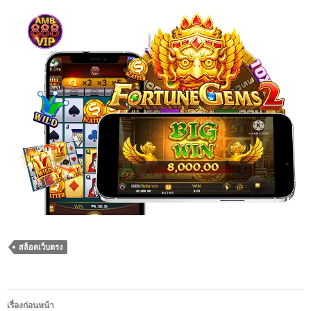
สล็อตเว็บตรง
เมนู
เรื่องก่อนหน้า