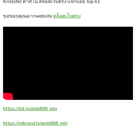
Kristofer คาสิโน สล็อตเว็บตรง แจกบ่อย Top 61
ขอขอบคุณมากwebsite
สล็อตเว็บตรง
https://bit.ly/amb888_win
https://rebrand.ly/amb888_win