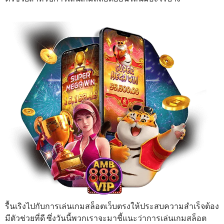
รื้นเริงไปกับการเล่นเกมสล็อตเว็บตรงให้ประสบความสำเร็จต้อง
มีตัวช่วยที่ดี ซึ่งวันนี้พวกเราจะมาชี้แนะว่าการเล่นเกมสล็อต