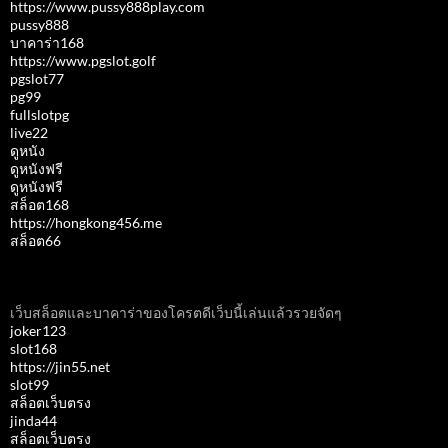
https://www.pussy888play.com
pussy888
บาคาร่า168
https://www.pgslot.golf
pgslot77
pg99
fullslotpg
live22
ดูหนัง
ดูหนังฟรี
ดูหนังฟรี
สล็อต168
https://hongkong456.me
สล็อต66
เว็บสล็อตและบาคาร่าของโครตดีเว็บนี้เล่นแล้วรวยจัดๆ
joker123
slot168
https://jin55.net
slot99
สล็อตเว็บตรง
jinda44
สล็อตเว็บตรง