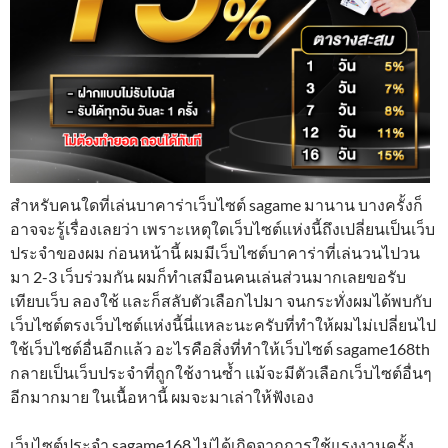
สำหรับคนใดที่เล่นบาคาร่าเว็บไซต์ sagame มานาน บางครั้งก็
อาจจะรู้เรื่องเลยว่า เพราะเหตุใดเว็บไซต์แห่งนี้ถึงเปลี่ยนเป็นเว็บ
ประจำของผม ก่อนหน้านี้ ผมมีเว็บไซต์บาคาร่าที่เล่นวนไปวน
มา 2-3 เว็บร่วมกัน ผมก็ทำเสมือนคนเล่นส่วนมากเลยขอรับ
เทียบเว็บ ลองใช้ และก็สลับตัวเลือกไปมา จนกระทั่งผมได้พบกับ
เว็บไซต์ตรงเว็บไซต์แห่งนี้นี่แหละนะครับที่ทำให้ผมไม่เปลี่ยนไป
ใช้เว็บไซต์อื่นอีกแล้ว อะไรคือสิ่งที่ทำให้เว็บไซต์ sagame168th
กลายเป็นเว็บประจำที่ถูกใช้งานซ้ำ แม้จะมีตัวเลือกเว็บไซต์อื่นๆ
อีกมากมาย ในเนื้อหานี้ ผมจะมาเล่าให้ฟังเอง
เว็บไซต์ประจำ sagame168 ไม่ได้เกิดจากการใช้แรงงานครั้ง