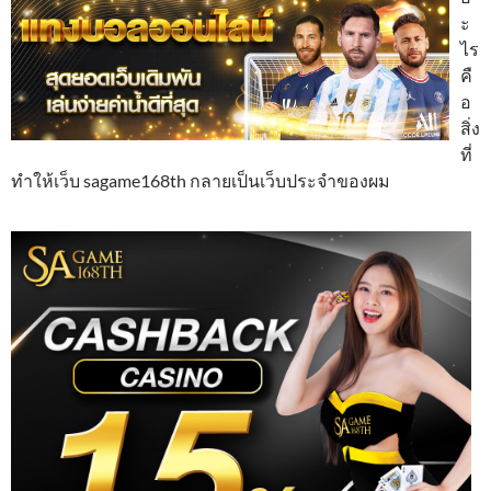
ะ
ไร
คื
อ
สิ่ง
ที่
ทำให้เว็บ sagame168th กลายเป็นเว็บประจำของผม