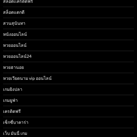
สล็อตเเครดิตฟรี
สล็อตแตกดี
สวนสุนันทา
หนังออนไลน์
หวยออนไลน์
หวยออนไลน์24
หวยฮานอย
หวยเวียดนาม vip ออนไลน์
เกมยิงปลา
เกมยูฟ่า
เครดิตฟรี
เซ็กซี่บาคาร่า
เว็บ มันนี่ เกม