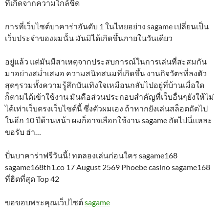
ที่เกิดจากความใกล้ชิด
การที่เว็บไซต์บาคาร่าอันดับ 1 ในไทยอย่าง sagame เปลี่ยนเป็น
เว็บประจำของผมนั้น มันมิได้เกิดขึ้นภายในวันเดียว
อยู่แล้ว แต่มันมีสาเหตุจากประสบการณ์ในการเล่นที่สะสมกัน
มาอย่างสม่ำเสมอ ความสนิทสนมที่เกิดขึ้น งานกิจวัตรที่ลงตัว
สุดๆรวมทั้งความรู้สึกบันเทิงใจเหมือนกลับไปอยู่ที่บ้านเมื่อใด
ก็ตามได้เข้าใช้งาน มันคือส่วนประกอบสำคัญที่เว็บอื่นๆยังให้ไม่
ได้เท่าเว็บตรงเว็บไซต์นี้ ซึ่งตัวผมเอง ถ้าหากยังเล่นสล็อตถัดไป
ในอีก 10 ปีด้านหน้า ผมก็อาจเลือกใช้งาน sagame ถัดไปนี่แหละ
ขอรับ ฮ่า…
ปั่นบาคาร่าฟรีวันนี้! ทดลองเล่นก่อนใคร sagame168
sagame168th1.co 17 August 2569 Phoebe casino sagame168
ที่ฮิตที่สุด Top 42
ขอขอบพระคุณเว็ปไซต์
sagame