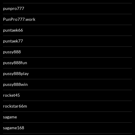
punpro777
PunPro777.work
puntaek66
puntaek77
pussy888
pussy888fun
pussy888play
pussy888win
rocket45
rockstar66m
sagame
sagame168