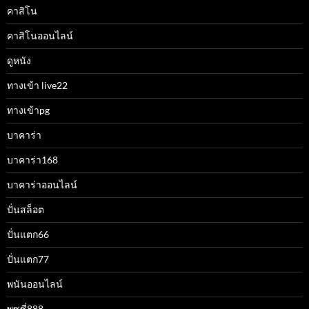
คาสิโน
คาสิโนออนไลน์
ดูหนัง
ทางเข้า live22
ทางเข้าpg
บาคาร่า
บาคาร่า168
บาคาร่าออนไลน์
ปั่นสล็อต
ปั่นแตก66
ปั่นแตก77
พนันออนไลน์
พุซซี่888